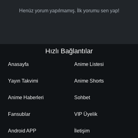
Detaylar
İzle
Bölüm No: 17
Henüz yorum yapılmamış. İlk yorumu sen yap!
Detaylar
İzle
Bölüm No: 18
Detaylar
İzle
Bölüm No: 19
Hızlı Bağlantılar
Anasayfa
Anime Listesi
Detaylar
İzle
Bölüm No: 20
Yayın Takvimi
Anime Shorts
Detaylar
İzle
Bölüm No: 21
Anime Haberleri
Sohbet
Fansublar
VIP Üyelik
Detaylar
İzle
Bölüm No: 22
Android APP
İletişim
Detaylar
İzle