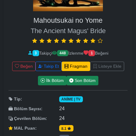
Mahoutsukai no Yome
The Ancient Magus' Bride
Takipçi
İzlenme
Beğeni
3
448
1
Beğen
Takip Et
Fragman
Listeye Ekle
İlk Bölüm
Son Bölüm
Tip:
ANIME | TV
24
Bölüm Sayısı:
24
Çevrilen Bölüm:
MAL Puan:
8.1