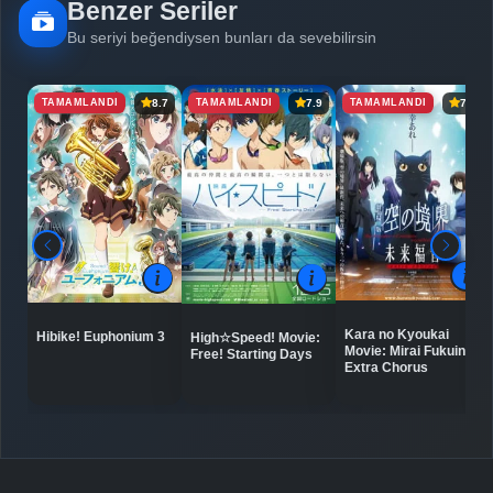
Benzer Seriler
Detaylar
İzle
Bölüm No: 6
Bu seriyi beğendiysen bunları da sevebilirsin
TAMAMLANDI
TAMAMLANDI
TAMAMLANDI
8.7
7.9
7.4
Detaylar
İzle
Bölüm No: 7
Detaylar
İzle
Bölüm No: 8
Detaylar
İzle
Bölüm No: 9
Kara no Kyoukai
Hibike! Euphonium 3
High☆Speed! Movie:
Detaylar
Movie: Mirai Fukuin -
İzle
Free! Starting Days
Bölüm No: 10
Extra Chorus
Detaylar
İzle
Bölüm No: 11