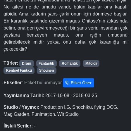
Ne ailesi ne de umudu varıdr, bütün kapılar ona kapalı
gibidir. Ama kaderin şans çarkı onun için dönmeye başlar.
En karanlık saatinde gizemli magus Chitose'nin arkasında
belirir, ona geri çeviremeyeceği bir şans verir. İnsandan çok
şeytana benzeyen magus, ona ışığın umudunu
getirebilecek midir yoksa onu daha çok karanlığa mı
çekecektir?
Türler:
Dram
Fantastik
Romantik
Mitoloji
Kentsel Fantazi
Shounen
Etiketler:
Etiket bulunmuyor
Etiket Öner
Yayınlanma Tarihi:
2017-10-08 - 2018-03-25
Studio / Yayıncı:
Production I.G, Shochiku, flying DOG,
Mag Garden, Funimation, Wit Studio
İlişkili Seriler:
-