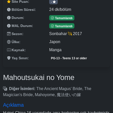
Site Puan:
-
24 dk/bölüm
Bölüm Süresi:
Durum:
Tamamlandı
MAL Durum:
Tamamlandı
Sonbahar
2017
Sezon:
Japon
Ülke:
Manga
Kaynak:
Yaş Sınırı:
PG-13 - Teens 13 or older
Mahoutsukai no Yome
Diğer İsimleri:
The Ancient Magus' Bride, The
Magician's Bride, Mahoyome, 魔法使いの嫁
Açıklama
Hatori Chise 16 yaşındadır ama herkesten çok kaybetmiştir.