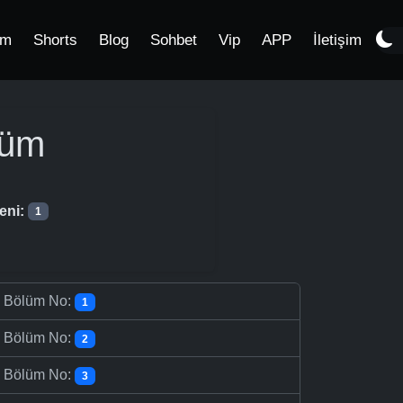
im
Shorts
Blog
Sohbet
Vip
APP
İletişim
lüm
eni:
1
-
Bölüm No:
1
-
Bölüm No:
2
-
Bölüm No:
3