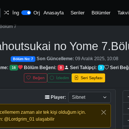
İng
Orj
Anasayfa
Seriler
Bölümler
Takv
Bölüm 7
houtsukai no Yome
7.Bö
Son Güncelleme:
09 Aralık 2025, 10:08
Bölüm No: 7
nme:
Bölüm Beğeni:
Seri Takipçi:
Seri Beğ
16
0
3
Beğen
İzledim
Seri Sayfası
Player:
ncellemem zaman alır tek kişi olduğum için.
m: @Lordgrim_01 ulaşabilir