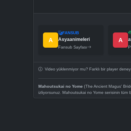
FANSUB
A
Asyaanimeleri
A
a
Fansub Sayfası
P
Video yüklenmiyor mu? Farklı bir player dene
Mahoutsukai no Yome
(The Ancient Magus' Bride
izliyorsunuz. Mahoutsukai no Yome serisinin tüm 