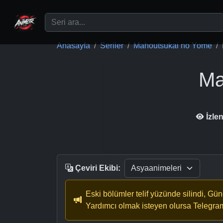
Ana içeriğe geç
Anasayfa
Seriler
Mahoutsukai no Yome
Ma
İzle
Çeviri Ekibi:
Eski bölümler telif yüzünde silindi, Gü
Yardımcı olmak isteyen olursa Telegra