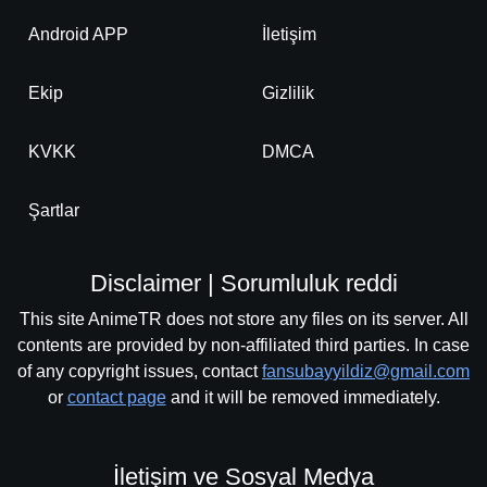
-
Bölüm No:
Android APP
İletişim
68
-
Bölüm No:
69
Ekip
Gizlilik
-
Bölüm No:
70
KVKK
DMCA
-
Bölüm No:
71
-
Bölüm No:
Şartlar
72
-
Bölüm No:
73
Disclaimer | Sorumluluk reddi
-
Bölüm No:
74
This site AnimeTR does not store any files on its server. All
-
Bölüm No:
contents are provided by non-affiliated third parties. In case
75
of any copyright issues, contact
fansubayyildiz@gmail.com
-
Bölüm No:
76
or
contact page
and it will be removed immediately.
-
Bölüm No:
77
İletişim ve Sosyal Medya
-
Bölüm No:
78