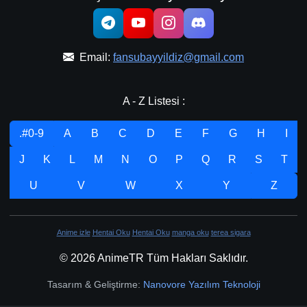
-
Bölüm No:
79
-
Bölüm No:
80
Email:
fansubayyildiz@gmail.com
-
Bölüm No:
81
A - Z Listesi :
-
Bölüm No:
82
.#0-9
A
B
C
D
E
F
G
H
I
-
Bölüm No:
83
J
K
L
M
N
O
P
Q
R
S
T
-
Bölüm No:
84
U
V
W
X
Y
Z
-
Bölüm No:
85
-
Bölüm No:
86
Anime izle
Hentai Oku
Hentai Oku
manga oku
terea sigara
-
Bölüm No:
87
© 2026 AnimeTR Tüm Hakları Saklıdır.
-
Bölüm No:
88
Tasarım & Geliştirme:
Nanovore Yazılım Teknoloji
-
Bölüm No:
89