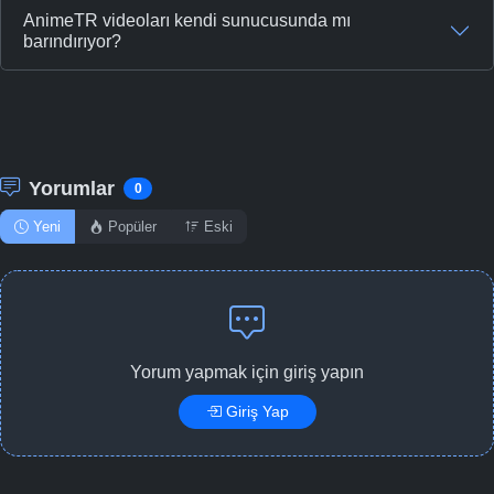
AnimeTR videoları kendi sunucusunda mı
-
Bölüm No:
46
barındırıyor?
-
Bölüm No:
47
-
Bölüm No:
48
-
Bölüm No:
49
Yorumlar
0
-
Bölüm No:
50
Yeni
Popüler
Eski
-
Bölüm No:
51
-
Bölüm No:
52
-
Bölüm No:
53
Yorum yapmak için giriş yapın
-
Bölüm No:
54
Giriş Yap
-
Bölüm No:
55
-
Bölüm No:
56