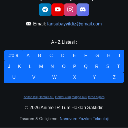
-
Bölüm No:
79
-
Bölüm No:
80
Email:
fansubayyildiz@gmail.com
-
Bölüm No:
81
A - Z Listesi :
-
Bölüm No:
82
.#0-9
A
B
C
D
E
F
G
H
I
-
Bölüm No:
83
J
K
L
M
N
O
P
Q
R
S
T
-
Bölüm No:
84
U
V
W
X
Y
Z
-
Bölüm No:
85
-
Bölüm No:
86
Anime izle
Hentai Oku
Hentai Oku
manga oku
terea sigara
-
Bölüm No:
87
© 2026 AnimeTR Tüm Hakları Saklıdır.
-
Bölüm No:
88
Tasarım & Geliştirme:
Nanovore Yazılım Teknoloji
-
Bölüm No:
89