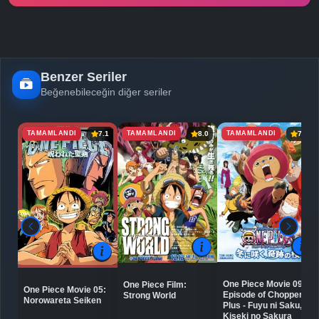
-
Bölüm No:
24
-
Bölüm No:
25
-
Bölüm No:
26
Benzer Seriler
Beğenebileceğin diğer seriler
-
Bölüm No:
27
-
Bölüm No:
28
TAMAMLANDI
TAMAMLANDI
TAMAMLANDI
7.1
8.0
7.4
-
Bölüm No:
29
-
Bölüm No:
30
-
Bölüm No:
31
-
Bölüm No:
32
-
Bölüm No:
33
One Piece Movie 09:
One Piece Film:
One Piece Movie 05:
Episode of Chopper
Strong World
Norowareta Seiken
-
Bölüm No:
34
Plus - Fuyu ni Saku,
Kiseki no Sakura