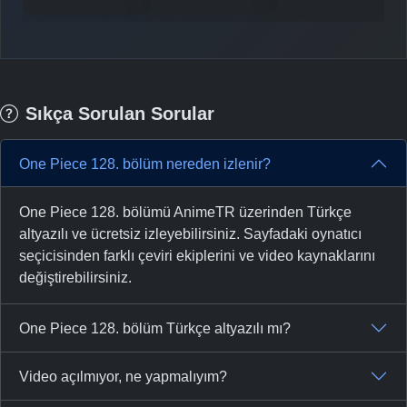
-
Bölüm No:
35
-
Bölüm No:
36
-
Bölüm No:
37
Sıkça Sorulan Sorular
-
Bölüm No:
38
One Piece 128. bölüm nereden izlenir?
-
Bölüm No:
39
-
Bölüm No:
40
One Piece 128. bölümü AnimeTR üzerinden Türkçe
altyazılı ve ücretsiz izleyebilirsiniz. Sayfadaki oynatıcı
-
Bölüm No:
41
seçicisinden farklı çeviri ekiplerini ve video kaynaklarını
değiştirebilirsiniz.
-
Bölüm No:
42
-
Bölüm No:
43
One Piece 128. bölüm Türkçe altyazılı mı?
-
Bölüm No:
44
Video açılmıyor, ne yapmalıyım?
-
Bölüm No:
45