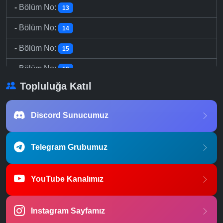
-
Bölüm No:
13
-
Bölüm No:
14
-
Bölüm No:
15
-
Bölüm No:
16
Topluluğa Katıl
-
Bölüm No:
17
-
Bölüm No:
18
Discord Sunucumuz
-
Bölüm No:
19
Telegram Grubumuz
-
Bölüm No:
20
-
Bölüm No:
21
YouTube Kanalımız
-
Bölüm No:
22
Instagram Sayfamız
-
Bölüm No:
23