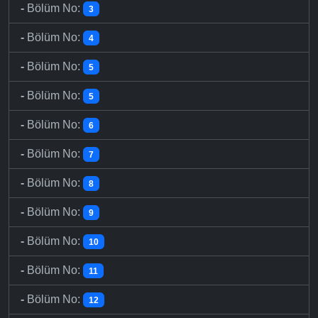
-
Bölüm No:
3
-
Bölüm No:
4
-
Bölüm No:
5
-
Bölüm No:
5
-
Bölüm No:
6
-
Bölüm No:
7
-
Bölüm No:
8
-
Bölüm No:
9
-
Bölüm No:
10
-
Bölüm No:
11
-
Bölüm No:
12