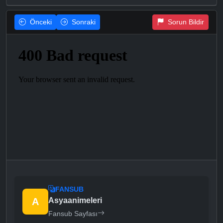
Önceki
Sonraki
Sorun Bildir
FANSUB
A
Asyaanimeleri
Fansub Sayfası