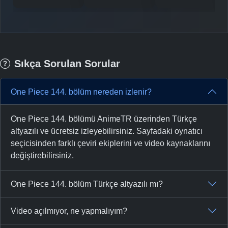
-
Bölüm No:
35
-
Bölüm No:
36
-
Bölüm No:
37
Sıkça Sorulan Sorular
-
Bölüm No:
38
One Piece 144. bölüm nereden izlenir?
-
Bölüm No:
39
-
Bölüm No:
40
One Piece 144. bölümü AnimeTR üzerinden Türkçe
altyazılı ve ücretsiz izleyebilirsiniz. Sayfadaki oynatıcı
-
Bölüm No:
41
seçicisinden farklı çeviri ekiplerini ve video kaynaklarını
değiştirebilirsiniz.
-
Bölüm No:
42
-
Bölüm No:
43
One Piece 144. bölüm Türkçe altyazılı mı?
-
Bölüm No:
44
Video açılmıyor, ne yapmalıyım?
-
Bölüm No:
45