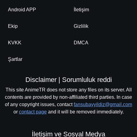
-
Bölüm No:
Android APP
İletişim
68
-
Bölüm No:
69
Ekip
Gizlilik
-
Bölüm No:
70
KVKK
DMCA
-
Bölüm No:
71
-
Bölüm No:
Şartlar
72
-
Bölüm No:
73
Disclaimer | Sorumluluk reddi
-
Bölüm No:
74
This site AnimeTR does not store any files on its server. All
-
Bölüm No:
contents are provided by non-affiliated third parties. In case
75
of any copyright issues, contact
fansubayyildiz@gmail.com
-
Bölüm No:
76
or
contact page
and it will be removed immediately.
-
Bölüm No:
77
İletişim ve Sosyal Medya
-
Bölüm No:
78