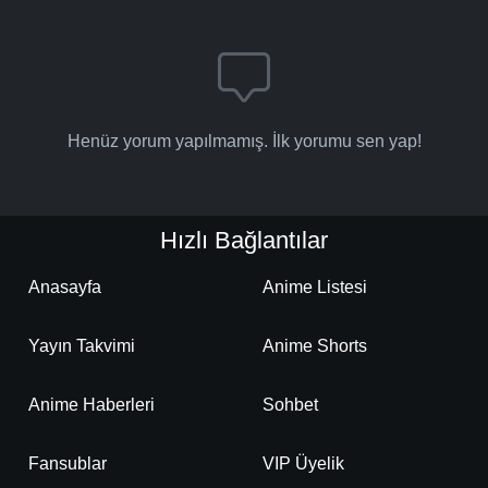
-
Bölüm No:
57
-
Bölüm No:
58
-
Bölüm No:
59
Henüz yorum yapılmamış. İlk yorumu sen yap!
-
Bölüm No:
60
-
Bölüm No:
61
Hızlı Bağlantılar
-
Bölüm No:
62
Anasayfa
Anime Listesi
-
Bölüm No:
63
-
Bölüm No:
64
Yayın Takvimi
Anime Shorts
-
Bölüm No:
65
Anime Haberleri
Sohbet
-
Bölüm No:
66
Fansublar
VIP Üyelik
-
Bölüm No:
67