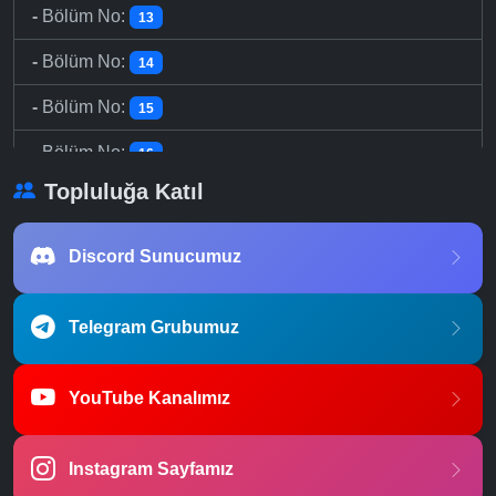
-
Bölüm No:
13
-
Bölüm No:
14
-
Bölüm No:
15
-
Bölüm No:
16
Topluluğa Katıl
-
Bölüm No:
17
-
Bölüm No:
18
Discord Sunucumuz
-
Bölüm No:
19
Telegram Grubumuz
-
Bölüm No:
20
-
Bölüm No:
21
YouTube Kanalımız
-
Bölüm No:
22
Instagram Sayfamız
-
Bölüm No:
23