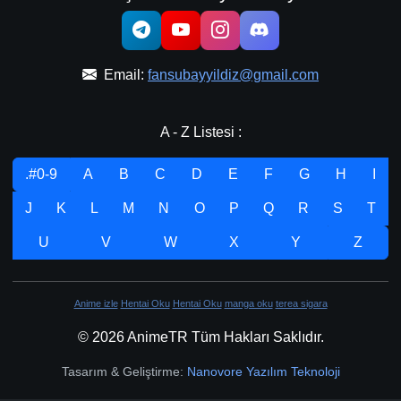
-
Bölüm No:
79
-
Bölüm No:
80
Email:
fansubayyildiz@gmail.com
-
Bölüm No:
81
A - Z Listesi :
-
Bölüm No:
82
.#0-9
A
B
C
D
E
F
G
H
I
-
Bölüm No:
83
J
K
L
M
N
O
P
Q
R
S
T
-
Bölüm No:
84
U
V
W
X
Y
Z
-
Bölüm No:
85
-
Bölüm No:
86
Anime izle
Hentai Oku
Hentai Oku
manga oku
terea sigara
-
Bölüm No:
87
© 2026 AnimeTR Tüm Hakları Saklıdır.
-
Bölüm No:
88
Tasarım & Geliştirme:
Nanovore Yazılım Teknoloji
-
Bölüm No:
89