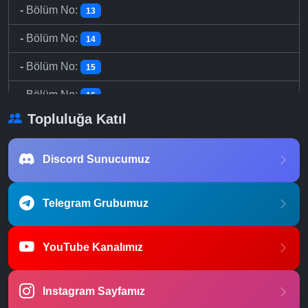
-
Bölüm No:
13
-
Bölüm No:
14
-
Bölüm No:
15
-
Bölüm No:
16
Topluluğa Katıl
-
Bölüm No:
17
-
Bölüm No:
18
Discord Sunucumuz
-
Bölüm No:
19
Telegram Grubumuz
-
Bölüm No:
20
-
Bölüm No:
21
YouTube Kanalımız
-
Bölüm No:
22
Instagram Sayfamız
-
Bölüm No:
23