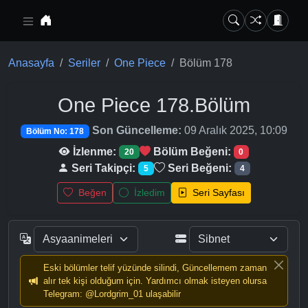
Ana içeriğe geç
Anasayfa
Seriler
One Piece
Bölüm 178
One Piece
178.Bölüm
Son Güncelleme:
09 Aralık 2025, 10:09
Bölüm No: 178
İzlenme:
Bölüm Beğeni:
20
0
Seri Takipçi:
Seri Beğeni:
5
4
Beğen
İzledim
Seri Sayfası
Eski bölümler telif yüzünde silindi, Güncellemem zaman
alır tek kişi olduğum için. Yardımcı olmak isteyen olursa
Telegram: @Lordgrim_01 ulaşabilir