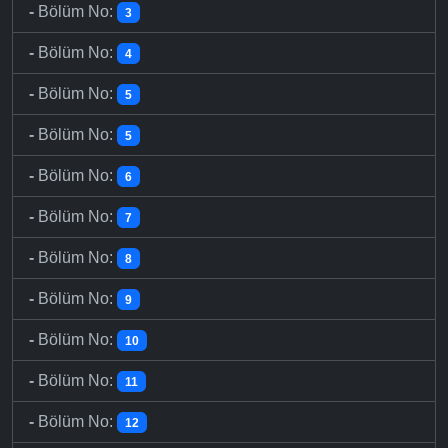
-
Bölüm No:
3
-
Bölüm No:
4
-
Bölüm No:
5
-
Bölüm No:
5
-
Bölüm No:
6
-
Bölüm No:
7
-
Bölüm No:
8
-
Bölüm No:
9
-
Bölüm No:
10
-
Bölüm No:
11
-
Bölüm No:
12