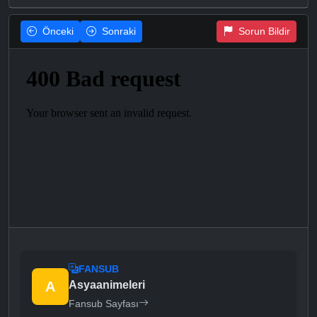
Önceki
Sonraki
Sorun Bildir
FANSUB
A
Asyaanimeleri
Fansub Sayfası