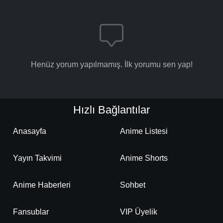
-
Bölüm No:
57
-
Bölüm No:
58
-
Bölüm No:
59
Henüz yorum yapılmamış. İlk yorumu sen yap!
-
Bölüm No:
60
-
Bölüm No:
61
Hızlı Bağlantılar
-
Bölüm No:
62
Anasayfa
Anime Listesi
-
Bölüm No:
63
-
Bölüm No:
64
Yayın Takvimi
Anime Shorts
-
Bölüm No:
65
Anime Haberleri
Sohbet
-
Bölüm No:
66
Fansublar
VIP Üyelik
-
Bölüm No:
67