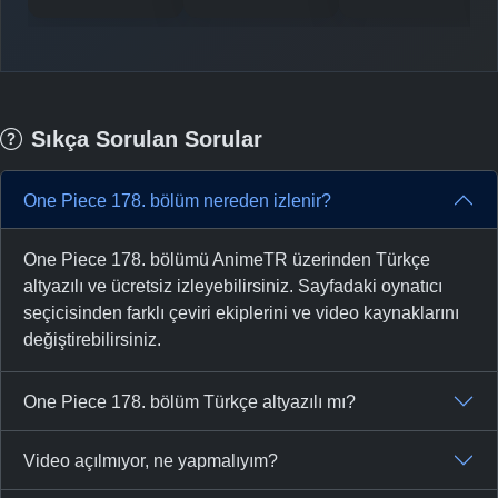
-
Bölüm No:
35
-
Bölüm No:
36
-
Bölüm No:
37
Sıkça Sorulan Sorular
-
Bölüm No:
38
One Piece 178. bölüm nereden izlenir?
-
Bölüm No:
39
-
Bölüm No:
40
One Piece 178. bölümü AnimeTR üzerinden Türkçe
altyazılı ve ücretsiz izleyebilirsiniz. Sayfadaki oynatıcı
-
Bölüm No:
41
seçicisinden farklı çeviri ekiplerini ve video kaynaklarını
değiştirebilirsiniz.
-
Bölüm No:
42
-
Bölüm No:
43
One Piece 178. bölüm Türkçe altyazılı mı?
-
Bölüm No:
44
Video açılmıyor, ne yapmalıyım?
-
Bölüm No:
45