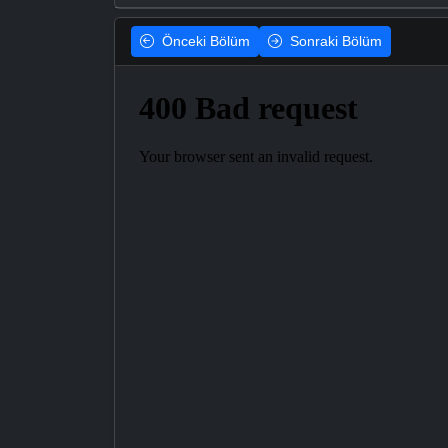
Önceki
Bölüm
Sonraki
Bölüm