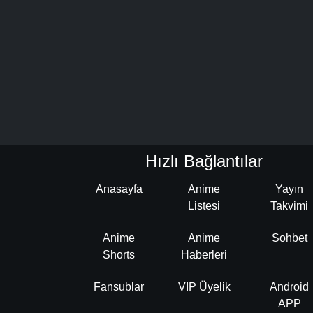
Hızlı Bağlantılar
Anasayfa
Anime
Yayın
Listesi
Takvimi
Anime
Anime
Sohbet
Shorts
Haberleri
Fansublar
VIP Üyelik
Android
APP