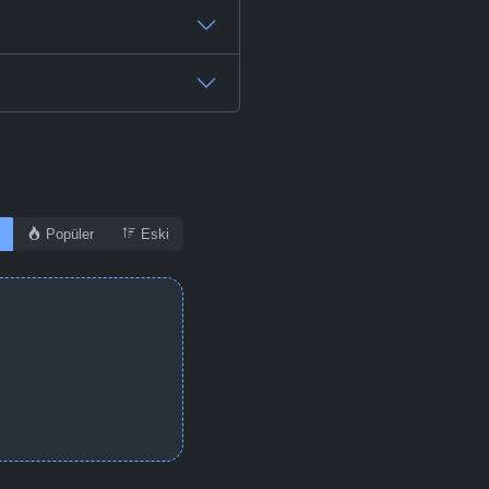
-
Bölüm No:
47
-
Bölüm No:
48
-
Bölüm No:
49
-
Bölüm No:
50
-
Bölüm No:
51
Popüler
Eski
-
Bölüm No:
52
-
Bölüm No:
53
-
Bölüm No:
54
-
Bölüm No:
55
-
Bölüm No:
56
-
Bölüm No:
57