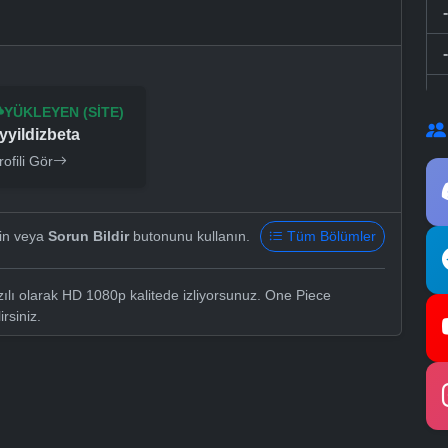
YÜKLEYEN (SITE)
yyildizbeta
rofili Gör
yin veya
Sorun Bildir
butonunu kullanın.
Tüm Bölümler
lı olarak HD 1080p kalitede izliyorsunuz. One Piece
irsiniz.