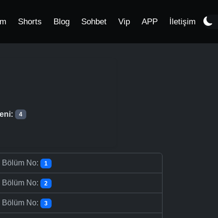
im
Shorts
Blog
Sohbet
Vip
APP
İletişim
eni:
4
-
Bölüm No:
1
-
Bölüm No:
2
-
Bölüm No:
3