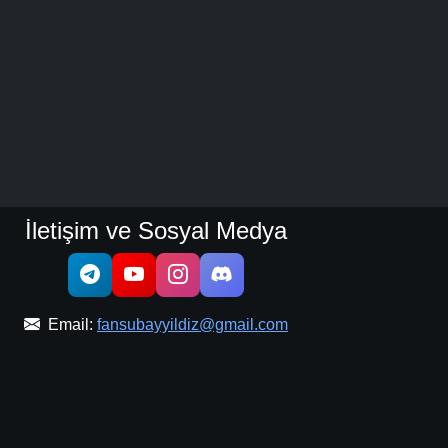
-
Bölüm No:
58
-
Bölüm No:
59
-
Bölüm No:
60
-
Bölüm No:
61
-
Bölüm No:
62
İletişim ve Sosyal Medya
-
Bölüm No:
63
-
Bölüm No:
64
-
Bölüm No:
65
Email:
fansubayyildiz@gmail.com
-
Bölüm No:
66
-
Bölüm No:
67
-
Bölüm No:
68