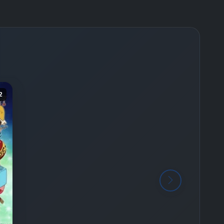
-
Bölüm No:
25
-
Bölüm No:
26
-
Bölüm No:
27
-
Bölüm No:
28
-
Bölüm No:
29
2
-
Bölüm No:
30
-
Bölüm No:
31
-
Bölüm No:
32
-
Bölüm No:
33
-
Bölüm No:
34
-
Bölüm No:
35