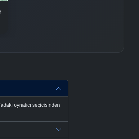
-
Bölüm No:
36
f
-
Bölüm No:
37
-
Bölüm No:
38
-
Bölüm No:
39
-
Bölüm No:
40
-
Bölüm No:
41
-
Bölüm No:
42
-
Bölüm No:
43
fadaki oynatıcı seçicisinden
-
Bölüm No:
44
-
Bölüm No:
45
-
Bölüm No:
46