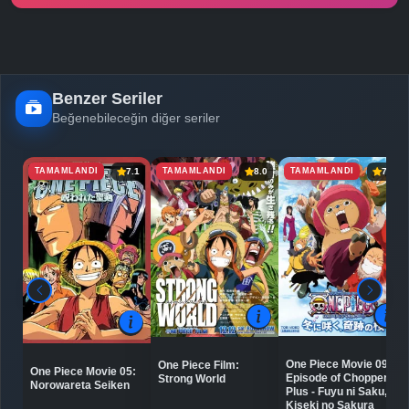
-
Bölüm No:
24
-
Bölüm No:
25
-
Bölüm No:
26
Benzer Seriler
Beğenebileceğin diğer seriler
-
Bölüm No:
27
-
Bölüm No:
28
TAMAMLANDI
TAMAMLANDI
TAMAMLANDI
7.1
8.0
7.4
-
Bölüm No:
29
-
Bölüm No:
30
-
Bölüm No:
31
-
Bölüm No:
32
-
Bölüm No:
33
One Piece Movie 09:
One Piece Film:
One Piece Movie 05:
Episode of Chopper
Strong World
Norowareta Seiken
-
Bölüm No:
34
Plus - Fuyu ni Saku,
Kiseki no Sakura