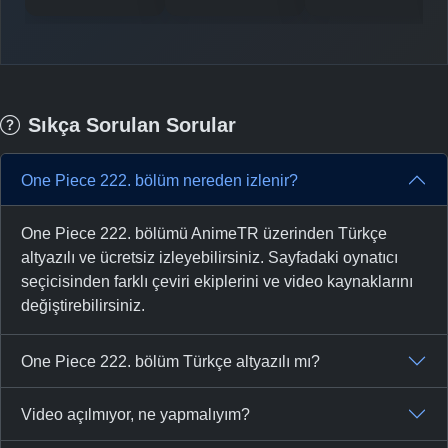
-
Bölüm No:
35
-
Bölüm No:
36
-
Bölüm No:
37
Sıkça Sorulan Sorular
-
Bölüm No:
38
One Piece 222. bölüm nereden izlenir?
-
Bölüm No:
39
-
Bölüm No:
40
One Piece 222. bölümü AnimeTR üzerinden Türkçe
altyazılı ve ücretsiz izleyebilirsiniz. Sayfadaki oynatıcı
-
Bölüm No:
41
seçicisinden farklı çeviri ekiplerini ve video kaynaklarını
değiştirebilirsiniz.
-
Bölüm No:
42
-
Bölüm No:
43
One Piece 222. bölüm Türkçe altyazılı mı?
-
Bölüm No:
44
Video açılmıyor, ne yapmalıyım?
-
Bölüm No:
45