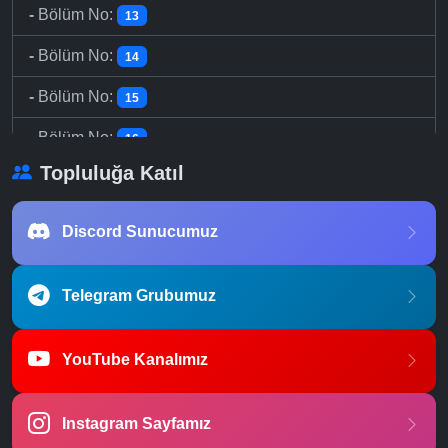
-
Bölüm No:
13
-
Bölüm No:
14
-
Bölüm No:
15
-
Bölüm No:
16
Topluluğa Katıl
-
Bölüm No:
17
-
Bölüm No:
18
Discord Sunucumuz
-
Bölüm No:
19
Telegram Grubumuz
-
Bölüm No:
20
-
Bölüm No:
21
YouTube Kanalımız
-
Bölüm No:
22
Instagram Sayfamız
-
Bölüm No:
23