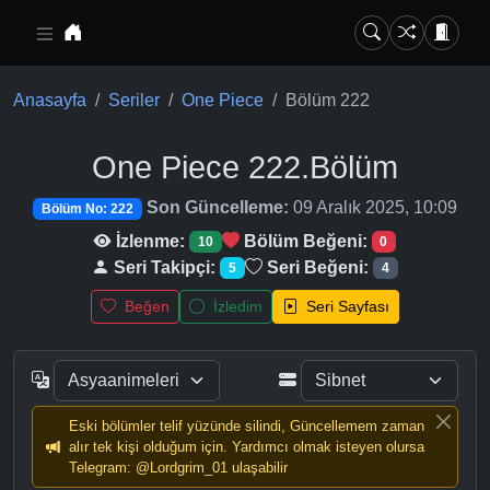
Ana içeriğe geç
Anasayfa
Seriler
One Piece
Bölüm 222
One Piece
222.Bölüm
Son Güncelleme:
09 Aralık 2025, 10:09
Bölüm No: 222
İzlenme:
Bölüm Beğeni:
10
0
Seri Takipçi:
Seri Beğeni:
5
4
Beğen
İzledim
Seri Sayfası
Eski bölümler telif yüzünde silindi, Güncellemem zaman
alır tek kişi olduğum için. Yardımcı olmak isteyen olursa
Telegram: @Lordgrim_01 ulaşabilir