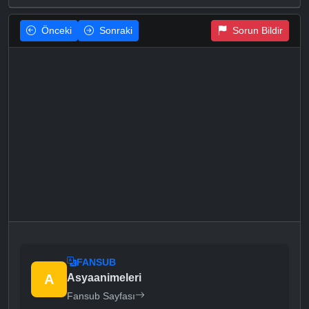
Önceki
Sonraki
Sorun Bildir
FANSUB
A
Asyaanimeleri
Fansub Sayfası