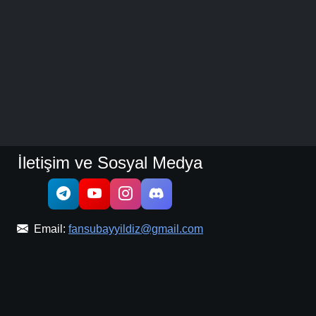
-
Bölüm No:
58
-
Bölüm No:
59
-
Bölüm No:
60
-
Bölüm No:
61
-
Bölüm No:
62
İletişim ve Sosyal Medya
-
Bölüm No:
63
-
Bölüm No:
64
-
Bölüm No:
65
Email:
fansubayyildiz@gmail.com
-
Bölüm No:
66
-
Bölüm No:
67
-
Bölüm No:
68