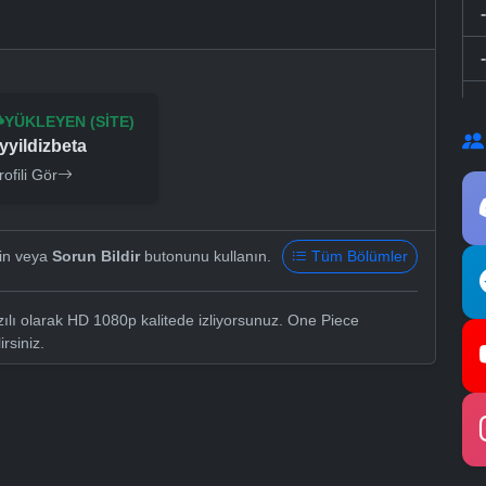
YÜKLEYEN (SITE)
yyildizbeta
rofili Gör
yin veya
Sorun Bildir
butonunu kullanın.
Tüm Bölümler
lı olarak HD 1080p kalitede izliyorsunuz. One Piece
irsiniz.