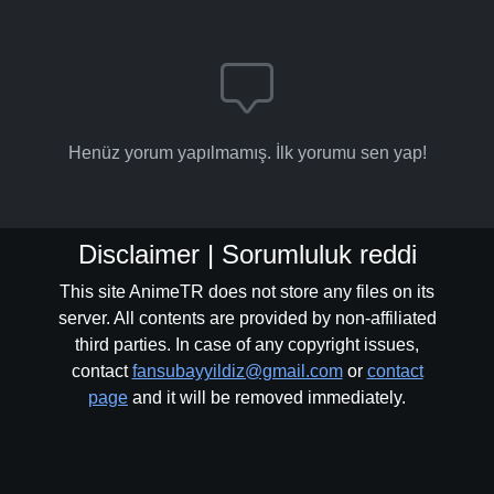
Henüz yorum yapılmamış. İlk yorumu sen yap!
Disclaimer | Sorumluluk reddi
This site AnimeTR does not store any files on its
server. All contents are provided by non-affiliated
third parties. In case of any copyright issues,
contact
fansubayyildiz@gmail.com
or
contact
page
and it will be removed immediately.