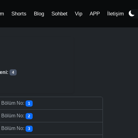
im
Shorts
Blog
Sohbet
Vip
APP
İletişim
eni:
4
-
Bölüm No:
1
-
Bölüm No:
2
-
Bölüm No:
3