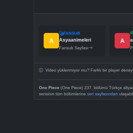
FANSUB
A
Asyaanimeleri
A
a
Fansub Sayfası
P
Video yüklenmiyor mu? Farklı bir player dene
One Piece
(One Piece) 237. bölümü Türkçe altyazı
serisinin tüm bölümlerine
seri sayfasından
ulaşabil