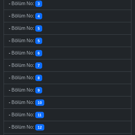
-
Bölüm No:
3
-
Bölüm No:
4
-
Bölüm No:
5
-
Bölüm No:
5
-
Bölüm No:
6
-
Bölüm No:
7
-
Bölüm No:
8
-
Bölüm No:
9
-
Bölüm No:
10
-
Bölüm No:
11
-
Bölüm No:
12