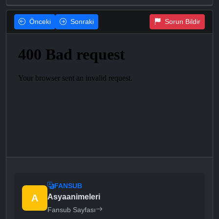
Önceki
Sonraki
Sorun Bildir
FANSUB
A
Asyaanimeleri
Fansub Sayfası