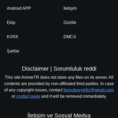
-
Bölüm No:
Android APP
İletişim
68
-
Bölüm No:
69
Ekip
Gizlilik
-
Bölüm No:
70
KVKK
DMCA
-
Bölüm No:
71
-
Bölüm No:
Şartlar
72
-
Bölüm No:
73
Disclaimer | Sorumluluk reddi
-
Bölüm No:
74
This site AnimeTR does not store any files on its server. All
-
Bölüm No:
contents are provided by non-affiliated third parties. In case
75
of any copyright issues, contact
fansubayyildiz@gmail.com
-
Bölüm No:
76
or
contact page
and it will be removed immediately.
-
Bölüm No:
77
İletişim ve Sosyal Medya
-
Bölüm No:
78