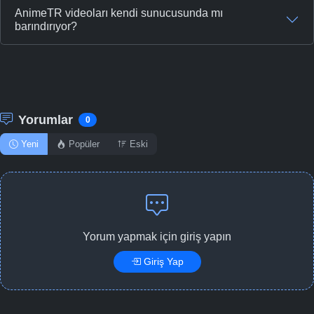
AnimeTR videoları kendi sunucusunda mı
-
Bölüm No:
46
barındırıyor?
-
Bölüm No:
47
-
Bölüm No:
48
-
Bölüm No:
49
Yorumlar
0
-
Bölüm No:
50
Yeni
Popüler
Eski
-
Bölüm No:
51
-
Bölüm No:
52
-
Bölüm No:
53
Yorum yapmak için giriş yapın
-
Bölüm No:
54
Giriş Yap
-
Bölüm No:
55
-
Bölüm No:
56