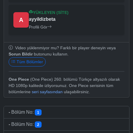
YÜKLEYEN (SITE)
A
ayyildizbeta
Profili Gör
Video yüklenmiyor mu? Farklı bir player deneyin veya
Sorun Bildir
butonunu kullanın.
Tüm Bölümler
One Piece
(One Piece) 260. bölümü Türkçe altyazılı olarak
HD 1080p kalitede izliyorsunuz. One Piece serisinin tüm
bölümlerine
seri sayfasından
ulaşabilirsiniz.
-
Bölüm No:
1
-
Bölüm No:
2