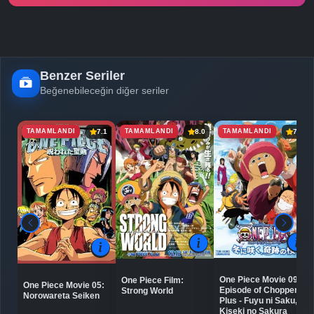
-
Bölüm No:
24
-
Bölüm No:
25
-
Bölüm No:
26
Benzer Seriler
Beğenebileceğin diğer seriler
-
Bölüm No:
27
-
Bölüm No:
28
TAMAMLANDI
TAMAMLANDI
TAMAMLANDI
7.1
8.0
7.4
-
Bölüm No:
29
-
Bölüm No:
30
-
Bölüm No:
31
-
Bölüm No:
32
-
Bölüm No:
33
One Piece Movie 09:
One Piece Film:
One Piece Movie 05:
Episode of Chopper
Strong World
Norowareta Seiken
-
Bölüm No:
34
Plus - Fuyu ni Saku,
Kiseki no Sakura