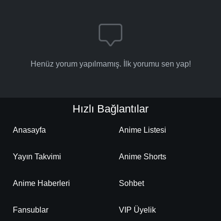
-
Bölüm No:
57
-
Bölüm No:
58
-
Bölüm No:
59
Henüz yorum yapılmamış. İlk yorumu sen yap!
-
Bölüm No:
60
-
Bölüm No:
61
Hızlı Bağlantılar
-
Bölüm No:
62
Anasayfa
Anime Listesi
-
Bölüm No:
63
-
Bölüm No:
64
Yayın Takvimi
Anime Shorts
-
Bölüm No:
65
Anime Haberleri
Sohbet
-
Bölüm No:
66
Fansublar
VIP Üyelik
-
Bölüm No:
67