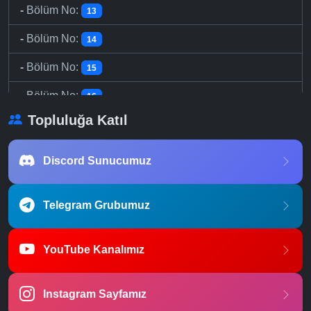
-
Bölüm No:
13
-
Bölüm No:
14
-
Bölüm No:
15
-
Bölüm No:
16
Topluluğa Katıl
-
Bölüm No:
17
-
Bölüm No:
18
Discord Sunucumuz
-
Bölüm No:
19
Telegram Grubumuz
-
Bölüm No:
20
-
Bölüm No:
21
YouTube Kanalımız
-
Bölüm No:
22
Instagram Sayfamız
-
Bölüm No:
23