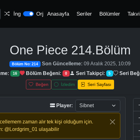
İng
Orj
Anasayfa
Seriler
Bölümler
Takv
One Piece
214.Bölüm
Son Güncelleme:
09 Aralık 2025, 10:09
Bölüm No: 214
nme:
Bölüm Beğeni:
Seri Takipçi:
Seri Beğ
16
0
5
Beğen
İzledim
Seri Sayfası
Player:
ncellemem zaman alır tek kişi olduğum için.
m: @Lordgrim_01 ulaşabilir