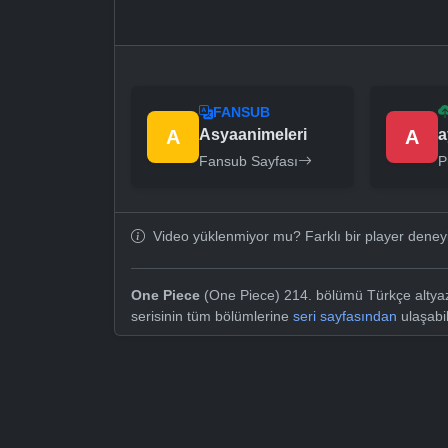
FANSUB
A
Asyaanimeleri
A
a
Fansub Sayfası
P
Video yüklenmiyor mu? Farklı bir player dene
One Piece
(One Piece) 214. bölümü Türkçe altyazı
serisinin tüm bölümlerine
seri sayfasından
ulaşabil