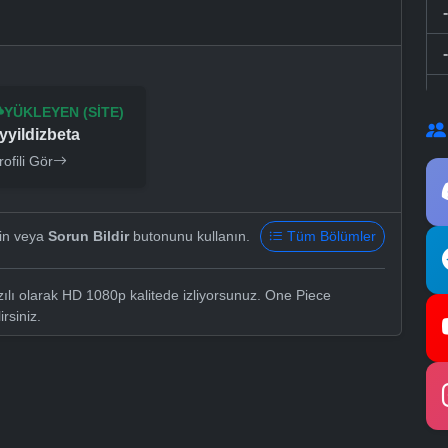
YÜKLEYEN (SITE)
yyildizbeta
rofili Gör
yin veya
Sorun Bildir
butonunu kullanın.
Tüm Bölümler
lı olarak HD 1080p kalitede izliyorsunuz. One Piece
irsiniz.