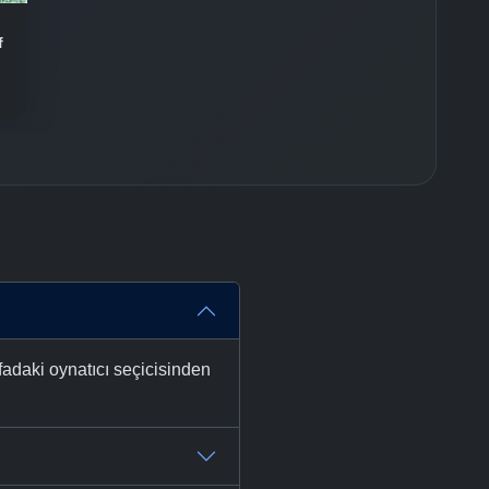
-
Bölüm No:
36
f
-
Bölüm No:
37
-
Bölüm No:
38
-
Bölüm No:
39
-
Bölüm No:
40
-
Bölüm No:
41
-
Bölüm No:
42
-
Bölüm No:
43
fadaki oynatıcı seçicisinden
-
Bölüm No:
44
-
Bölüm No:
45
-
Bölüm No:
46