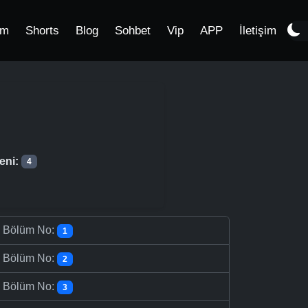
im
Shorts
Blog
Sohbet
Vip
APP
İletişim
eni:
4
-
Bölüm No:
1
-
Bölüm No:
2
-
Bölüm No:
3