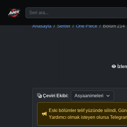
Ana içeriğe geç
Anasayfa
Seriler
One Piece
Bölüm 214
İzle
Çeviri Ekibi:
Eski bölümler telif yüzünde silindi, Gü
Yardımcı olmak isteyen olursa Telegra