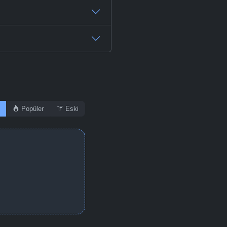
-
Bölüm No:
47
-
Bölüm No:
48
-
Bölüm No:
49
-
Bölüm No:
50
-
Bölüm No:
51
Popüler
Eski
-
Bölüm No:
52
-
Bölüm No:
53
-
Bölüm No:
54
-
Bölüm No:
55
-
Bölüm No:
56
-
Bölüm No:
57