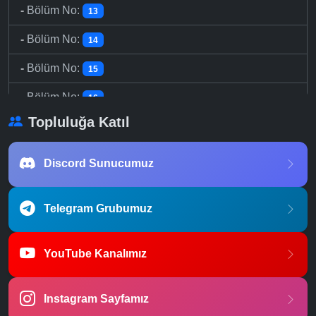
-
Bölüm No:
13
-
Bölüm No:
14
-
Bölüm No:
15
-
Bölüm No:
16
Topluluğa Katıl
-
Bölüm No:
17
-
Bölüm No:
18
Discord Sunucumuz
-
Bölüm No:
19
Telegram Grubumuz
-
Bölüm No:
20
-
Bölüm No:
21
YouTube Kanalımız
-
Bölüm No:
22
Instagram Sayfamız
-
Bölüm No:
23