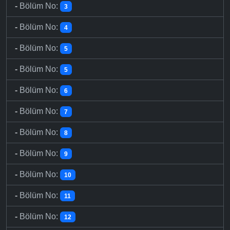
-
Bölüm No:
3
-
Bölüm No:
4
-
Bölüm No:
5
-
Bölüm No:
5
-
Bölüm No:
6
-
Bölüm No:
7
-
Bölüm No:
8
-
Bölüm No:
9
-
Bölüm No:
10
-
Bölüm No:
11
-
Bölüm No:
12