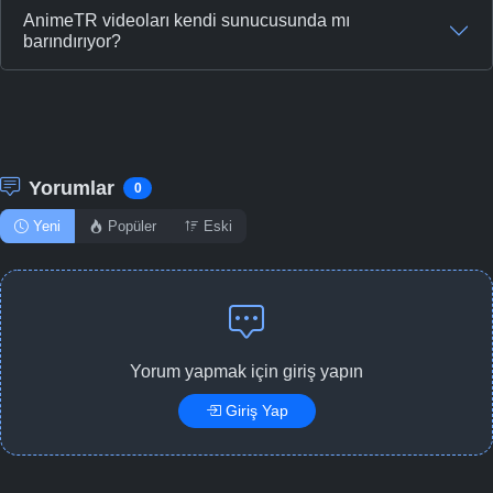
AnimeTR videoları kendi sunucusunda mı
-
Bölüm No:
46
barındırıyor?
-
Bölüm No:
47
-
Bölüm No:
48
-
Bölüm No:
49
Yorumlar
0
-
Bölüm No:
50
Yeni
Popüler
Eski
-
Bölüm No:
51
-
Bölüm No:
52
-
Bölüm No:
53
Yorum yapmak için giriş yapın
-
Bölüm No:
54
Giriş Yap
-
Bölüm No:
55
-
Bölüm No:
56