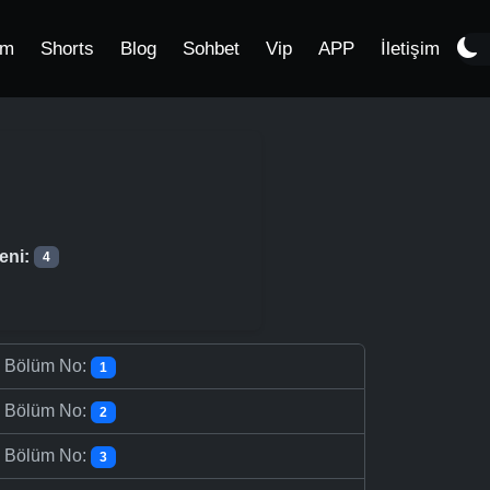
im
Shorts
Blog
Sohbet
Vip
APP
İletişim
eni:
4
-
Bölüm No:
1
-
Bölüm No:
2
-
Bölüm No:
3