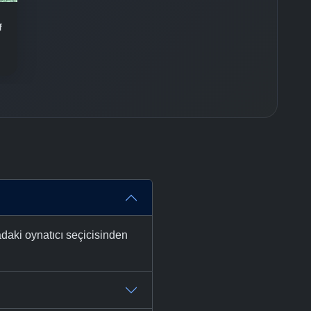
-
Bölüm No:
36
f
-
Bölüm No:
37
-
Bölüm No:
38
-
Bölüm No:
39
-
Bölüm No:
40
-
Bölüm No:
41
-
Bölüm No:
42
-
Bölüm No:
43
daki oynatıcı seçicisinden
-
Bölüm No:
44
-
Bölüm No:
45
-
Bölüm No:
46