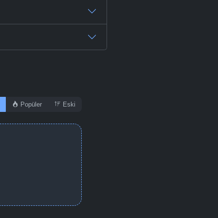
-
Bölüm No:
47
-
Bölüm No:
48
-
Bölüm No:
49
-
Bölüm No:
50
-
Bölüm No:
51
Popüler
Eski
-
Bölüm No:
52
-
Bölüm No:
53
-
Bölüm No:
54
-
Bölüm No:
55
-
Bölüm No:
56
-
Bölüm No:
57