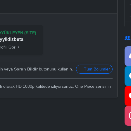
YÜKLEYEN (SITE)
yyildizbeta
rofili Gör
yin veya
Sorun Bildir
butonunu kullanın.
Tüm Bölümler
ı olarak HD 1080p kalitede izliyorsunuz. One Piece serisinin