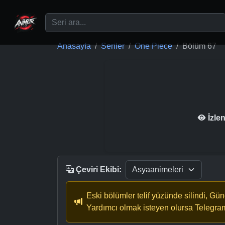
Ana içeriğe geç
Anasayfa
Seriler
One Piece
Bölüm 67
İzle
Çeviri Ekibi:
Eski bölümler telif yüzünde silindi, Gü
Yardımcı olmak isteyen olursa Telegra