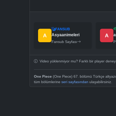
FANSUB
A
Asyaanimeleri
A
a
Fansub Sayfası
P
Video yüklenmiyor mu? Farklı bir player dene
One Piece
(One Piece) 67. bölümü Türkçe altyazıl
tüm bölümlerine
seri sayfasından
ulaşabilirsiniz.