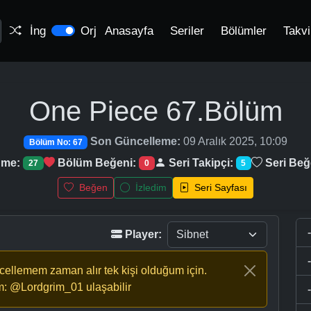
İng
Orj
Anasayfa
Seriler
Bölümler
Takv
One Piece
67.Bölüm
Son Güncelleme:
09 Aralık 2025, 10:09
Bölüm No: 67
nme:
Bölüm Beğeni:
Seri Takipçi:
Seri Beğ
27
0
5
Beğen
İzledim
Seri Sayfası
Player:
ncellemem zaman alır tek kişi olduğum için.
m: @Lordgrim_01 ulaşabilir