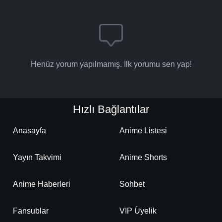
-
Bölüm No:
57
-
Bölüm No:
58
-
Bölüm No:
59
Henüz yorum yapılmamış. İlk yorumu sen yap!
-
Bölüm No:
60
-
Bölüm No:
61
Hızlı Bağlantılar
-
Bölüm No:
62
Anasayfa
Anime Listesi
-
Bölüm No:
63
-
Bölüm No:
64
Yayın Takvimi
Anime Shorts
-
Bölüm No:
65
Anime Haberleri
Sohbet
-
Bölüm No:
66
Fansublar
VIP Üyelik
-
Bölüm No:
67