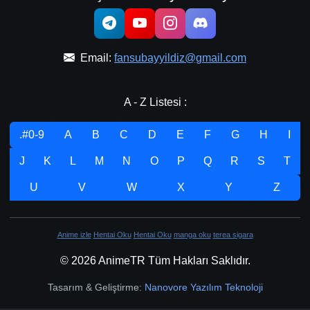
-
Bölüm No:
79
-
Bölüm No:
80
Email:
fansubayyildiz@gmail.com
-
Bölüm No:
81
A - Z Listesi :
-
Bölüm No:
82
.#0-9
A
B
C
D
E
F
G
H
I
-
Bölüm No:
83
J
K
L
M
N
O
P
Q
R
S
T
-
Bölüm No:
84
U
V
W
X
Y
Z
-
Bölüm No:
85
-
Bölüm No:
86
Anime izle
Hentai Oku
Hentai Oku
manga oku
terea sigara
-
Bölüm No:
87
© 2026 AnimeTR Tüm Hakları Saklıdır.
-
Bölüm No:
88
Tasarım & Geliştirme:
Nanovore Yazılım Teknoloji
-
Bölüm No:
89