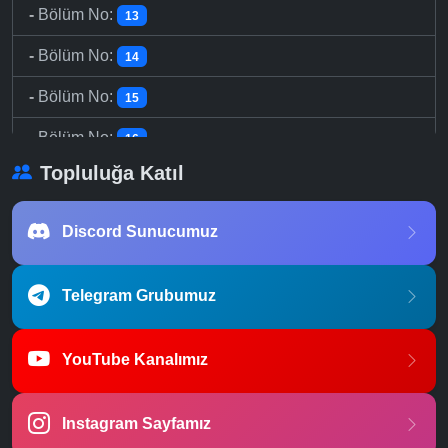
-
Bölüm No:
13
-
Bölüm No:
14
-
Bölüm No:
15
-
Bölüm No:
16
Topluluğa Katıl
-
Bölüm No:
17
-
Bölüm No:
18
Discord Sunucumuz
-
Bölüm No:
19
Telegram Grubumuz
-
Bölüm No:
20
-
Bölüm No:
21
YouTube Kanalımız
-
Bölüm No:
22
Instagram Sayfamız
-
Bölüm No:
23