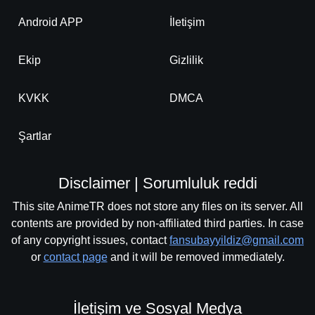
-
Bölüm No:
Android APP
İletişim
68
-
Bölüm No:
69
Ekip
Gizlilik
-
Bölüm No:
70
KVKK
DMCA
-
Bölüm No:
71
-
Bölüm No:
Şartlar
72
-
Bölüm No:
73
Disclaimer | Sorumluluk reddi
-
Bölüm No:
74
This site AnimeTR does not store any files on its server. All
-
Bölüm No:
contents are provided by non-affiliated third parties. In case
75
of any copyright issues, contact
fansubayyildiz@gmail.com
-
Bölüm No:
76
or
contact page
and it will be removed immediately.
-
Bölüm No:
77
İletişim ve Sosyal Medya
-
Bölüm No:
78