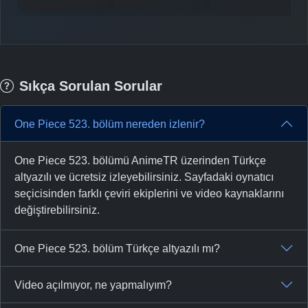
-
Bölüm No:
35
-
Bölüm No:
36
-
Bölüm No:
37
Sıkça Sorulan Sorular
-
Bölüm No:
38
One Piece 523. bölüm nereden izlenir?
-
Bölüm No:
39
-
Bölüm No:
40
One Piece 523. bölümü AnimeTR üzerinden Türkçe
altyazılı ve ücretsiz izleyebilirsiniz. Sayfadaki oynatıcı
-
Bölüm No:
41
seçicisinden farklı çeviri ekiplerini ve video kaynaklarını
değiştirebilirsiniz.
-
Bölüm No:
42
-
Bölüm No:
43
One Piece 523. bölüm Türkçe altyazılı mı?
-
Bölüm No:
44
Video açılmıyor, ne yapmalıyım?
-
Bölüm No:
45