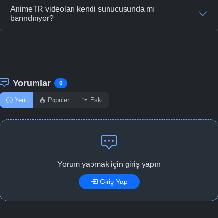
AnimeTR videoları kendi sunucusunda mı
-
Bölüm No:
46
barındırıyor?
-
Bölüm No:
47
-
Bölüm No:
48
-
Bölüm No:
49
Yorumlar
0
-
Bölüm No:
50
Yeni
Popüler
Eski
-
Bölüm No:
51
-
Bölüm No:
52
-
Bölüm No:
53
Yorum yapmak için giriş yapın
-
Bölüm No:
54
Giriş Yap
-
Bölüm No:
55
-
Bölüm No:
56