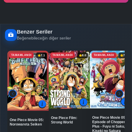
-
Bölüm No:
24
-
Bölüm No:
25
-
Bölüm No:
26
Benzer Seriler
Beğenebileceğin diğer seriler
-
Bölüm No:
27
-
Bölüm No:
28
TAMAMLANDI
TAMAMLANDI
TAMAMLANDI
7.1
8.0
7.4
-
Bölüm No:
29
-
Bölüm No:
30
-
Bölüm No:
31
-
Bölüm No:
32
-
Bölüm No:
33
One Piece Movie 09:
One Piece Film:
One Piece Movie 05:
Episode of Chopper
Strong World
Norowareta Seiken
-
Bölüm No:
34
Plus - Fuyu ni Saku,
Kiseki no Sakura