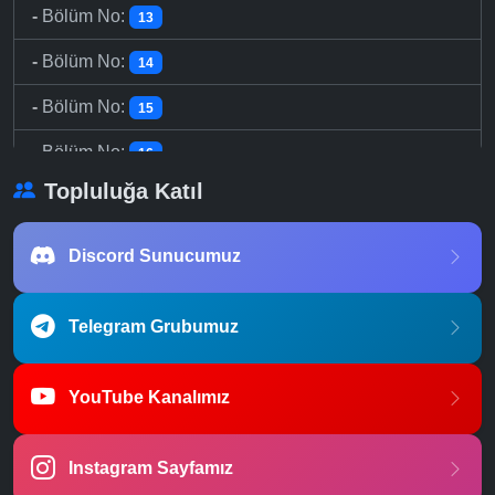
-
Bölüm No:
13
-
Bölüm No:
14
-
Bölüm No:
15
-
Bölüm No:
16
Topluluğa Katıl
-
Bölüm No:
17
-
Bölüm No:
18
Discord Sunucumuz
-
Bölüm No:
19
Telegram Grubumuz
-
Bölüm No:
20
-
Bölüm No:
21
YouTube Kanalımız
-
Bölüm No:
22
Instagram Sayfamız
-
Bölüm No:
23