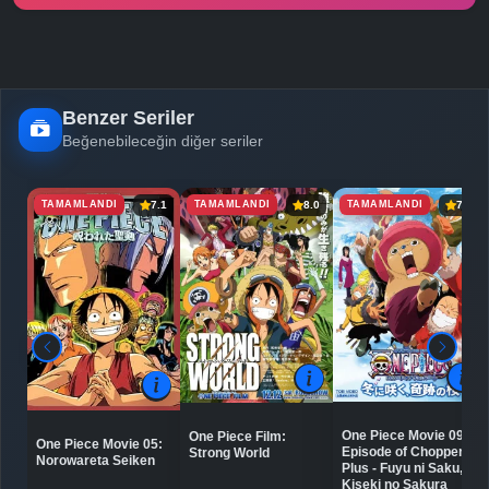
-
Bölüm No:
24
-
Bölüm No:
25
-
Bölüm No:
26
Benzer Seriler
Beğenebileceğin diğer seriler
-
Bölüm No:
27
-
Bölüm No:
28
TAMAMLANDI
TAMAMLANDI
TAMAMLANDI
7.1
8.0
7.4
-
Bölüm No:
29
-
Bölüm No:
30
-
Bölüm No:
31
-
Bölüm No:
32
-
Bölüm No:
33
One Piece Movie 09:
One Piece Film:
One Piece Movie 05:
Episode of Chopper
Strong World
Norowareta Seiken
-
Bölüm No:
34
Plus - Fuyu ni Saku,
Kiseki no Sakura