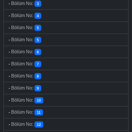
-
Bölüm No:
3
-
Bölüm No:
4
-
Bölüm No:
5
-
Bölüm No:
5
-
Bölüm No:
6
-
Bölüm No:
7
-
Bölüm No:
8
-
Bölüm No:
9
-
Bölüm No:
10
-
Bölüm No:
11
-
Bölüm No:
12