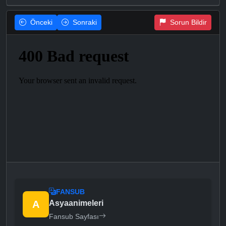
Önceki
Sonraki
Sorun Bildir
FANSUB
A
Asyaanimeleri
Fansub Sayfası