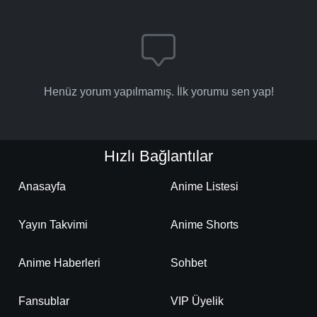
-
Bölüm No:
57
-
Bölüm No:
58
-
Bölüm No:
59
Henüz yorum yapılmamış. İlk yorumu sen yap!
-
Bölüm No:
60
-
Bölüm No:
61
Hızlı Bağlantılar
-
Bölüm No:
62
Anasayfa
Anime Listesi
-
Bölüm No:
63
-
Bölüm No:
64
Yayın Takvimi
Anime Shorts
-
Bölüm No:
65
Anime Haberleri
Sohbet
-
Bölüm No:
66
Fansublar
VIP Üyelik
-
Bölüm No:
67