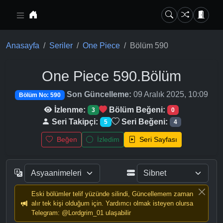
Ana içeriğe geç
Anasayfa
Seriler
One Piece
Bölüm 590
One Piece
590.Bölüm
Son Güncelleme:
09 Aralık 2025, 10:09
Bölüm No: 590
İzlenme:
Bölüm Beğeni:
3
0
Seri Takipçi:
Seri Beğeni:
5
4
Beğen
İzledim
Seri Sayfası
Eski bölümler telif yüzünde silindi, Güncellemem zaman
alır tek kişi olduğum için. Yardımcı olmak isteyen olursa
Telegram: @Lordgrim_01 ulaşabilir