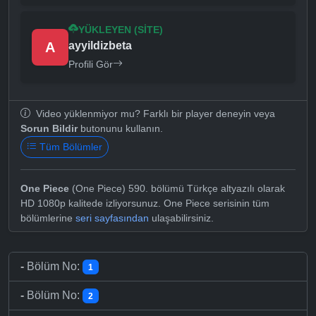
YÜKLEYEN (SITE)
A
ayyildizbeta
Profili Gör
Video yüklenmiyor mu? Farklı bir player deneyin veya
Sorun Bildir
butonunu kullanın.
Tüm Bölümler
One Piece
(One Piece) 590. bölümü Türkçe altyazılı olarak
HD 1080p kalitede izliyorsunuz. One Piece serisinin tüm
bölümlerine
seri sayfasından
ulaşabilirsiniz.
-
Bölüm No:
1
-
Bölüm No:
2