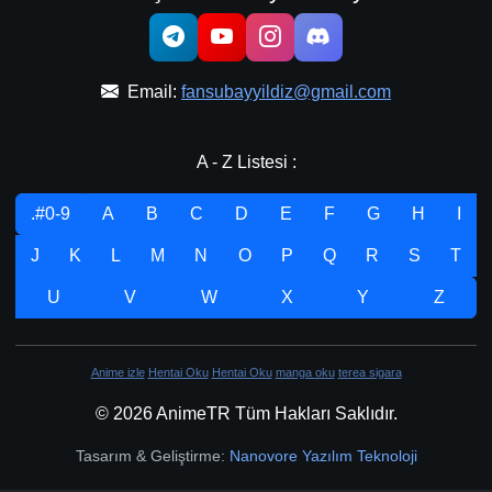
-
Bölüm No:
79
-
Bölüm No:
80
Email:
fansubayyildiz@gmail.com
-
Bölüm No:
81
A - Z Listesi :
-
Bölüm No:
82
.#0-9
A
B
C
D
E
F
G
H
I
-
Bölüm No:
83
J
K
L
M
N
O
P
Q
R
S
T
-
Bölüm No:
84
U
V
W
X
Y
Z
-
Bölüm No:
85
-
Bölüm No:
86
Anime izle
Hentai Oku
Hentai Oku
manga oku
terea sigara
-
Bölüm No:
87
© 2026 AnimeTR Tüm Hakları Saklıdır.
-
Bölüm No:
88
Tasarım & Geliştirme:
Nanovore Yazılım Teknoloji
-
Bölüm No:
89