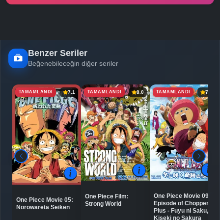
-
Bölüm No:
24
-
Bölüm No:
25
-
Bölüm No:
26
Benzer Seriler
Beğenebileceğin diğer seriler
-
Bölüm No:
27
-
Bölüm No:
28
TAMAMLANDI
TAMAMLANDI
TAMAMLANDI
7.1
8.0
7.4
-
Bölüm No:
29
-
Bölüm No:
30
-
Bölüm No:
31
-
Bölüm No:
32
-
Bölüm No:
33
One Piece Movie 09:
One Piece Film:
One Piece Movie 05:
Episode of Chopper
Strong World
Norowareta Seiken
-
Bölüm No:
34
Plus - Fuyu ni Saku,
Kiseki no Sakura