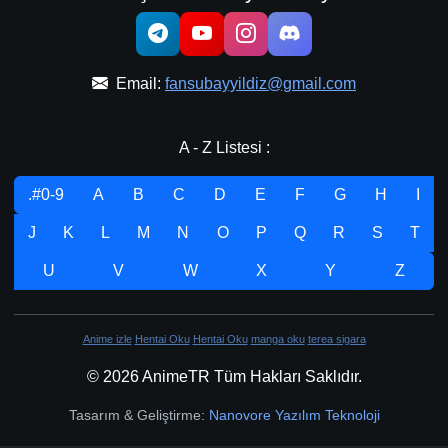
-
Bölüm No:
79
-
Bölüm No:
80
Email:
fansubayyildiz@gmail.com
-
Bölüm No:
81
A - Z Listesi :
-
Bölüm No:
82
.#0-9
A
B
C
D
E
F
G
H
I
-
Bölüm No:
83
J
K
L
M
N
O
P
Q
R
S
T
-
Bölüm No:
84
U
V
W
X
Y
Z
-
Bölüm No:
85
-
Bölüm No:
86
Anime izle
Hentai Oku
Hentai Oku
manga oku
terea sigara
-
Bölüm No:
87
© 2026 AnimeTR Tüm Hakları Saklıdır.
-
Bölüm No:
88
Tasarım & Geliştirme:
Nanovore Yazılım Teknoloji
-
Bölüm No:
89