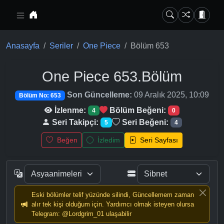
Ana içeriğe geç
Anasayfa
Seriler
One Piece
Bölüm 653
One Piece
653.Bölüm
Son Güncelleme:
09 Aralık 2025, 10:09
Bölüm No: 653
İzlenme:
Bölüm Beğeni:
4
0
Seri Takipçi:
Seri Beğeni:
5
4
Beğen
İzledim
Seri Sayfası
Eski bölümler telif yüzünde silindi, Güncellemem zaman
alır tek kişi olduğum için. Yardımcı olmak isteyen olursa
Telegram: @Lordgrim_01 ulaşabilir