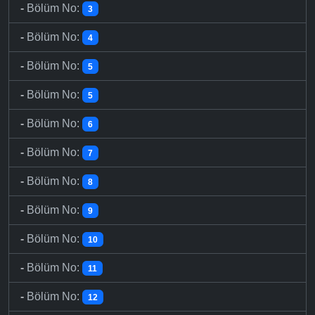
-
Bölüm No:
3
-
Bölüm No:
4
-
Bölüm No:
5
-
Bölüm No:
5
-
Bölüm No:
6
-
Bölüm No:
7
-
Bölüm No:
8
-
Bölüm No:
9
-
Bölüm No:
10
-
Bölüm No:
11
-
Bölüm No:
12