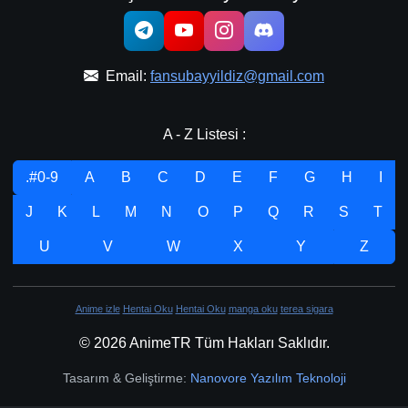
-
Bölüm No:
79
-
Bölüm No:
80
Email:
fansubayyildiz@gmail.com
-
Bölüm No:
81
A - Z Listesi :
-
Bölüm No:
82
.#0-9
A
B
C
D
E
F
G
H
I
-
Bölüm No:
83
J
K
L
M
N
O
P
Q
R
S
T
-
Bölüm No:
84
U
V
W
X
Y
Z
-
Bölüm No:
85
-
Bölüm No:
86
Anime izle
Hentai Oku
Hentai Oku
manga oku
terea sigara
-
Bölüm No:
87
© 2026 AnimeTR Tüm Hakları Saklıdır.
-
Bölüm No:
88
Tasarım & Geliştirme:
Nanovore Yazılım Teknoloji
-
Bölüm No:
89