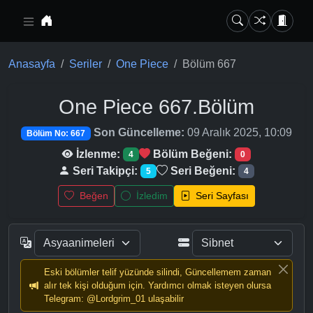
Ana içeriğe geç
Anasayfa
Seriler
One Piece
Bölüm 667
One Piece
667.Bölüm
Son Güncelleme:
09 Aralık 2025, 10:09
Bölüm No: 667
İzlenme:
Bölüm Beğeni:
4
0
Seri Takipçi:
Seri Beğeni:
5
4
Beğen
İzledim
Seri Sayfası
Eski bölümler telif yüzünde silindi, Güncellemem zaman
alır tek kişi olduğum için. Yardımcı olmak isteyen olursa
Telegram: @Lordgrim_01 ulaşabilir