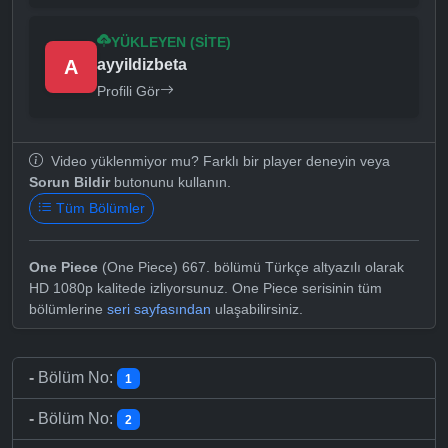
YÜKLEYEN (SITE)
A
ayyildizbeta
Profili Gör
Video yüklenmiyor mu? Farklı bir player deneyin veya
Sorun Bildir
butonunu kullanın.
Tüm Bölümler
One Piece
(One Piece) 667. bölümü Türkçe altyazılı olarak
HD 1080p kalitede izliyorsunuz. One Piece serisinin tüm
bölümlerine
seri sayfasından
ulaşabilirsiniz.
-
Bölüm No:
1
-
Bölüm No:
2