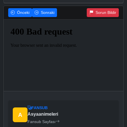
Önceki
Sonraki
Sorun Bildir
FANSUB
A
Asyaanimeleri
Fansub Sayfası