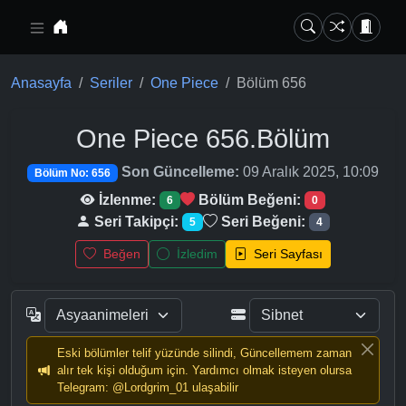
Ana içeriğe geç
Anasayfa
Seriler
One Piece
Bölüm 656
One Piece
656.Bölüm
Son Güncelleme:
09 Aralık 2025, 10:09
Bölüm No: 656
İzlenme:
Bölüm Beğeni:
6
0
Seri Takipçi:
Seri Beğeni:
5
4
Beğen
İzledim
Seri Sayfası
Eski bölümler telif yüzünde silindi, Güncellemem zaman
alır tek kişi olduğum için. Yardımcı olmak isteyen olursa
Telegram: @Lordgrim_01 ulaşabilir