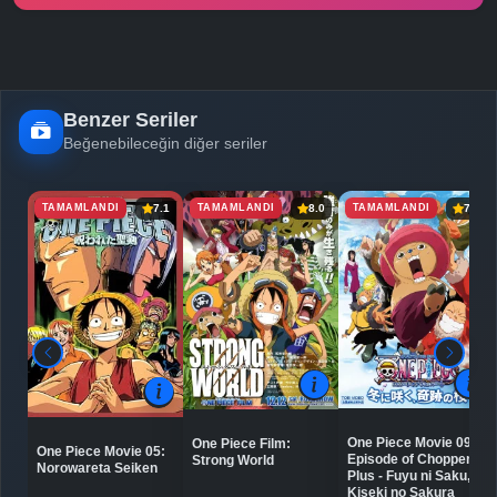
-
Bölüm No:
24
-
Bölüm No:
25
-
Bölüm No:
26
Benzer Seriler
Beğenebileceğin diğer seriler
-
Bölüm No:
27
-
Bölüm No:
28
TAMAMLANDI
TAMAMLANDI
TAMAMLANDI
7.1
8.0
7.4
-
Bölüm No:
29
-
Bölüm No:
30
-
Bölüm No:
31
-
Bölüm No:
32
-
Bölüm No:
33
One Piece Movie 09:
One Piece Film:
One Piece Movie 05:
Episode of Chopper
Strong World
Norowareta Seiken
-
Bölüm No:
34
Plus - Fuyu ni Saku,
Kiseki no Sakura