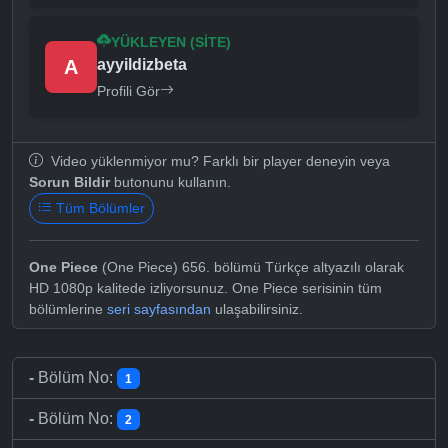
YÜKLEYEN (SITE)
A
ayyildizbeta
Profili Gör
Video yüklenmiyor mu? Farklı bir player deneyin veya
Sorun Bildir
butonunu kullanın.
Tüm Bölümler
One Piece
(One Piece) 656. bölümü Türkçe altyazılı olarak
HD 1080p kalitede izliyorsunuz. One Piece serisinin tüm
bölümlerine
seri sayfasından
ulaşabilirsiniz.
-
Bölüm No:
1
-
Bölüm No:
2