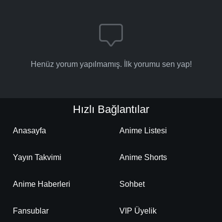
-
Bölüm No:
57
-
Bölüm No:
58
-
Bölüm No:
59
Henüz yorum yapılmamış. İlk yorumu sen yap!
-
Bölüm No:
60
-
Bölüm No:
61
Hızlı Bağlantılar
-
Bölüm No:
62
Anasayfa
Anime Listesi
-
Bölüm No:
63
-
Bölüm No:
64
Yayın Takvimi
Anime Shorts
-
Bölüm No:
65
Anime Haberleri
Sohbet
-
Bölüm No:
66
Fansublar
VIP Üyelik
-
Bölüm No:
67