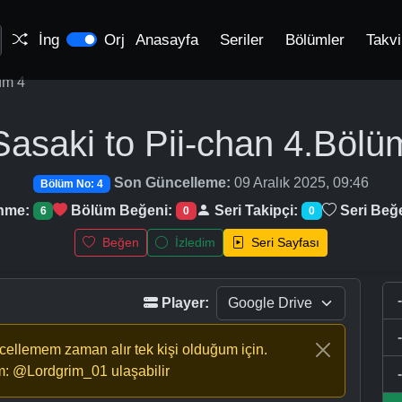
İng
Orj
Anasayfa
Seriler
Bölümler
Takv
üm 4
Sasaki to Pii-chan
4.Bölü
Son Güncelleme:
09 Aralık 2025, 09:46
Bölüm No: 4
enme:
Bölüm Beğeni:
Seri Takipçi:
Seri Beğ
6
0
0
Beğen
İzledim
Seri Sayfası
Player:
ncellemem zaman alır tek kişi olduğum için.
m: @Lordgrim_01 ulaşabilir