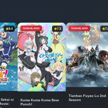
8.4
TAMAMLANDI
7.3
TAMAMLANDI
7.
Tianbao Fuyao Lu 2nd
Sekai ni
Season
Kuma Kuma Kuma Bear
Movie:
Punch!
u