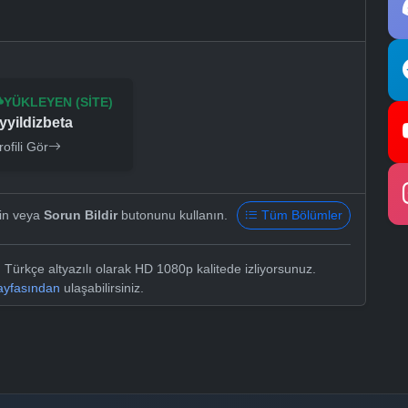
YÜKLEYEN (SITE)
yyildizbeta
rofili Gör
yin veya
Sorun Bildir
butonunu kullanın.
Tüm Bölümler
ürkçe altyazılı olarak HD 1080p kalitede izliyorsunuz.
sayfasından
ulaşabilirsiniz.