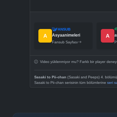
FANSUB
A
Asyaanimeleri
A
a
Fansub Sayfası
P
Video yüklenmiyor mu? Farklı bir player dene
Sasaki to Pii-chan
(Sasaki and Peeps) 4. bölümü T
Sasaki to Pii-chan serisinin tüm bölümlerine
seri 