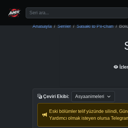
Ana içeriğe geç
Anasayfa
Seriler
Sasaki to Pii-chan
Böl
İzl
Çeviri Ekibi:
Eski bölümler telif yüzünde silindi, Gü
Yardımcı olmak isteyen olursa Telegra