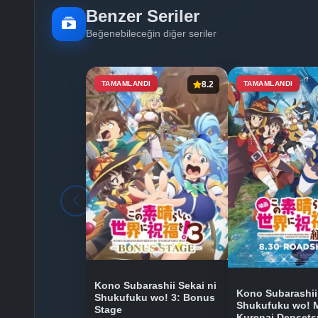
Benzer Seriler
Beğenebileceğin diğer seriler
TAMAMLANDI
8.2
TAMAMLANDI
Kono Subarashii Sekai ni
Kono Subarashii 
Shukufuku wo! 3: Bonus
Shukufuku wo! 
Stage
Kurenai Densets