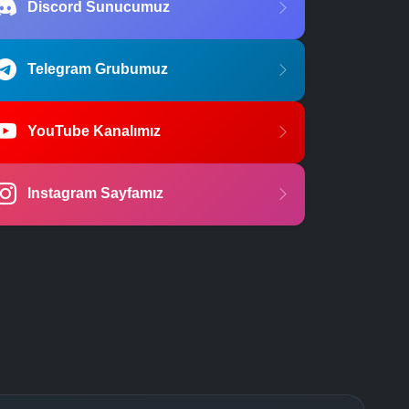
Discord Sunucumuz
Telegram Grubumuz
YouTube Kanalımız
Instagram Sayfamız