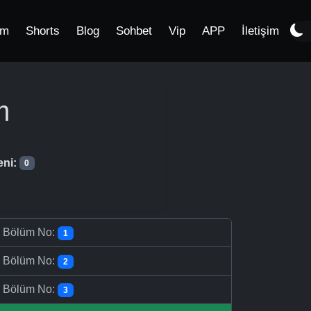
im
Shorts
Blog
Sohbet
Vip
APP
İletişim
m
eni:
0
-
Bölüm No:
1
-
Bölüm No:
2
-
Bölüm No:
3