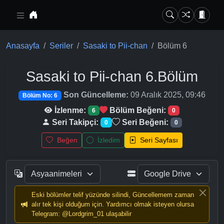
Ana içeriğe geç
Anasayfa
Seriler
Sasaki to Pii-chan
Bölüm 6
Sasaki to Pii-chan
6.Bölüm
Son Güncelleme:
09 Aralık 2025, 09:46
Bölüm No: 6
İzlenme:
Bölüm Beğeni:
6
0
Seri Takipçi:
Seri Beğeni:
0
0
Beğen
İzledim
Seri Sayfası
Eski bölümler telif yüzünde silindi, Güncellemem zaman
alır tek kişi olduğum için. Yardımcı olmak isteyen olursa
Telegram: @Lordgrim_01 ulaşabilir