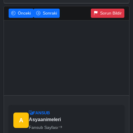
Önceki
Sonraki
Sorun Bildir
FANSUB
A
Asyaanimeleri
Fansub Sayfası