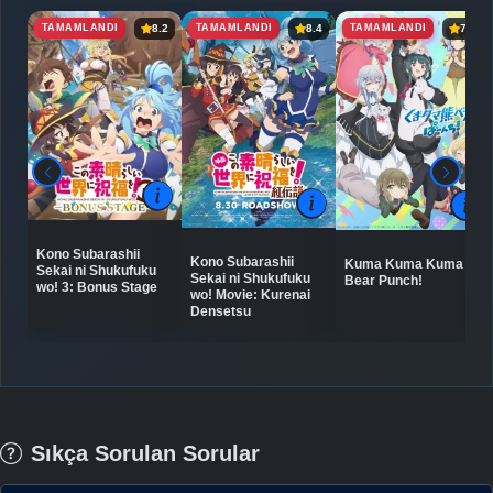
TAMAMLANDI
TAMAMLANDI
TAMAMLANDI
8.2
8.4
7.3
Kono Subarashii
Kono Subarashii
Kuma Kuma Kuma
Sekai ni Shukufuku
Sekai ni Shukufuku
Bear Punch!
wo! 3: Bonus Stage
wo! Movie: Kurenai
Densetsu
Sıkça Sorulan Sorular