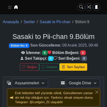
Ana içeriğe geç
Anasayfa
Seriler
Sasaki to Pii-chan
Bölüm 9
Sasaki to Pii-chan
9.Bölüm
Son Güncelleme:
09 Aralık 2025, 09:46
Bölüm No: 9
İzlenme:
Bölüm Beğeni:
6
0
Seri Takipçi:
Seri Beğeni:
0
0
Beğen
İzledim
Seri Sayfası
Eski bölümler telif yüzünde silindi, Güncellemem zaman
alır tek kişi olduğum için. Yardımcı olmak isteyen olursa
Telegram: @Lordgrim_01 ulaşabilir