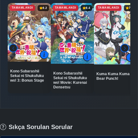
TAMAMLANDI
TAMAMLANDI
TAMAMLANDI
8.2
8.4
7.3
Kono Subarashii
Kono Subarashii
Kuma Kuma Kuma
Sekai ni Shukufuku
Sekai ni Shukufuku
Bear Punch!
wo! 3: Bonus Stage
wo! Movie: Kurenai
Densetsu
Sıkça Sorulan Sorular