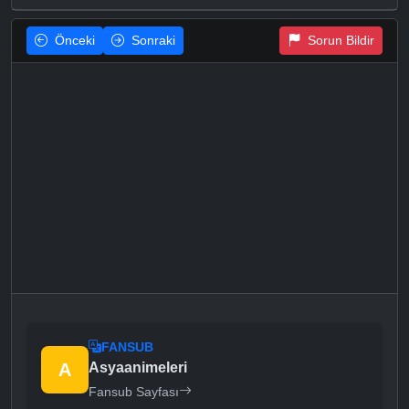
Önceki
Sonraki
Sorun Bildir
FANSUB
A
Asyaanimeleri
Fansub Sayfası