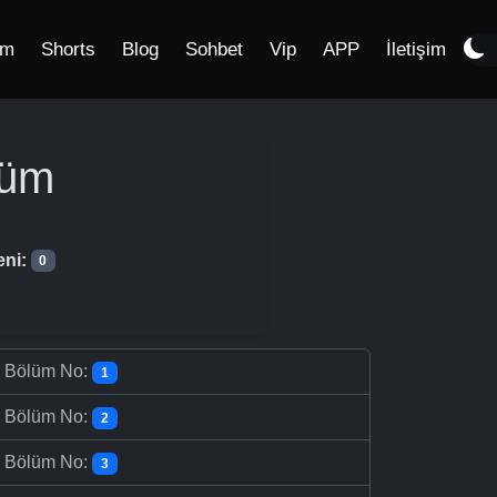
im
Shorts
Blog
Sohbet
Vip
APP
İletişim
lüm
eni:
0
-
Bölüm No:
1
-
Bölüm No:
2
-
Bölüm No:
3