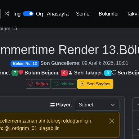
İng
Orj
Anasayfa
Seriler
Bölümler
Takv
ölüm 13
mmertime Render
13.Bö
Son Güncelleme:
09 Aralık 2025, 10:01
Bölüm No: 13
enme:
Bölüm Beğeni:
Seri Takipçi:
Seri Beğ
7
0
0
Beğen
İzledim
Seri Sayfası
Player:
ncellemem zaman alır tek kişi olduğum için.
m: @Lordgrim_01 ulaşabilir