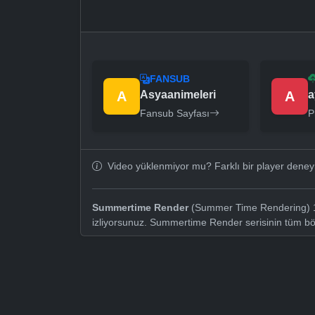
FANSUB
A
Asyaanimeleri
A
a
Fansub Sayfası
P
Video yüklenmiyor mu? Farklı bir player dene
Summertime Render
(Summer Time Rendering) 13
izliyorsunuz. Summertime Render serisinin tüm b