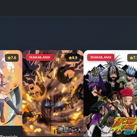
7.6
TAMAMLANDI
8.9
TAMAMLANDI
7.
 Specials