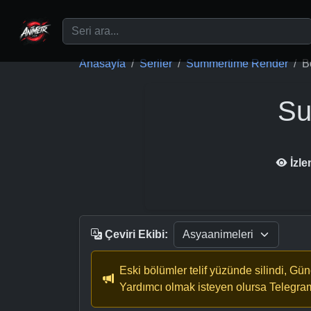
Ana içeriğe geç
Anasayfa
Seriler
Summertime Render
B
Su
İzl
Çeviri Ekibi:
Eski bölümler telif yüzünde silindi, Gü
Yardımcı olmak isteyen olursa Telegra