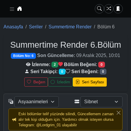
Ana içeriğe geç
Anasayfa
Seriler
Summertime Render
Bölüm 6
Summertime Render
6.Bölüm
Son Güncelleme:
09 Aralık 2025, 10:01
Bölüm No: 6
İzlenme:
Bölüm Beğeni:
2
0
Seri Takipçi:
Seri Beğeni:
0
0
Beğen
İzledim
Seri Sayfası
Eski bölümler telif yüzünde silindi, Güncellemem zaman
alır tek kişi olduğum için. Yardımcı olmak isteyen olursa
Telegram: @Lordgrim_01 ulaşabilir