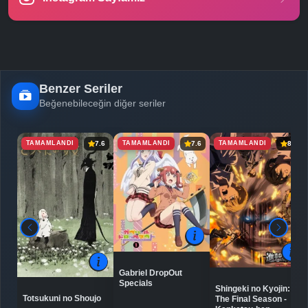
-
Bölüm No:
25
Benzer Seriler
Beğenebileceğin diğer seriler
TAMAMLANDI
TAMAMLANDI
TAMAMLANDI
7.6
7.6
8.9
Gabriel DropOut
Specials
Shingeki no Kyojin:
Totsukuni no Shoujo
The Final Season -