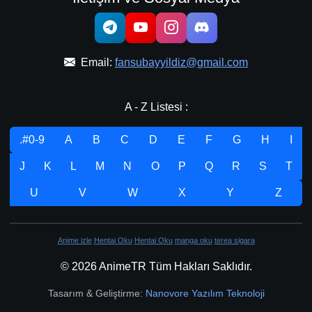
Email:
fansubayyildiz@gmail.com
A - Z Listesi :
.#0-9
A
B
C
D
E
F
G
H
I
J
K
L
M
N
O
P
Q
R
S
T
U
V
W
X
Y
Z
Anime izle
Hentai Oku
Hentai Oku
manga oku
terea sigara
© 2026 AnimeTR Tüm Hakları Saklıdır.
Tasarım & Geliştirme:
Nanovore Yazılım Teknoloji