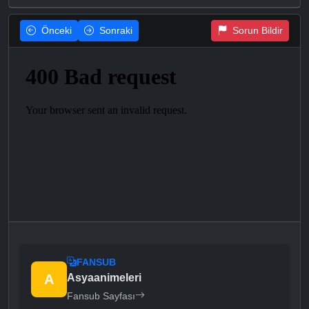
Önceki
Sonraki
Sorun Bildir
FANSUB
A
Asyaanimeleri
Fansub Sayfası