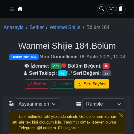
Ana içeriğe geç
Anasayfa
Seriler
Wanmei Shijie
Bölüm 184
Wanmei Shijie
184.Bölüm
Son Güncelleme:
09 Aralık 2025, 10:08
Bölüm No: 184
İzlenme:
Bölüm Beğeni:
271
0
Seri Takipçi:
Seri Beğeni:
42
22
Beğen
İzledim
Seri Sayfası
Eski bölümler telif yüzünde silindi, Güncellemem zaman
alır tek kişi olduğum için. Yardımcı olmak isteyen olursa
Telegram: @Lordgrim_01 ulaşabilir