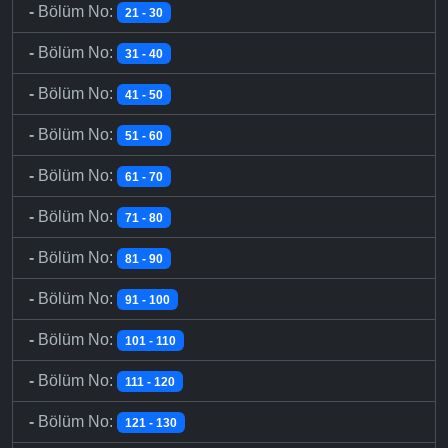
-
Bölüm No:
21 - 30
-
Bölüm No:
31 - 40
-
Bölüm No:
41 - 50
-
Bölüm No:
51 - 60
-
Bölüm No:
61 - 70
-
Bölüm No:
71 - 80
-
Bölüm No:
81 - 90
-
Bölüm No:
91 - 100
-
Bölüm No:
101 - 110
-
Bölüm No:
111 - 120
-
Bölüm No:
121 - 130