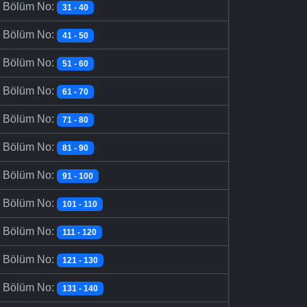
-
Bölüm No:
31 - 40
-
Bölüm No:
41 - 50
-
Bölüm No:
51 - 60
-
Bölüm No:
61 - 70
-
Bölüm No:
71 - 80
-
Bölüm No:
81 - 90
-
Bölüm No:
91 - 100
-
Bölüm No:
101 - 110
-
Bölüm No:
111 - 120
-
Bölüm No:
121 - 130
-
Bölüm No:
131 - 140