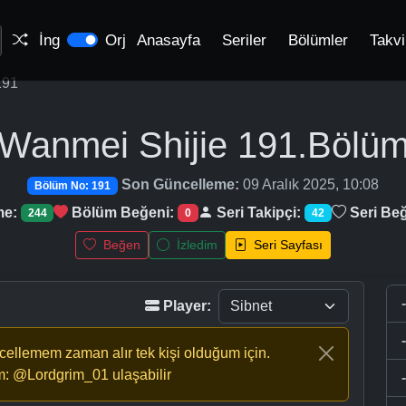
İng
Orj
Anasayfa
Seriler
Bölümler
Takv
191
Wanmei Shijie
191.Bölü
Son Güncelleme:
09 Aralık 2025, 10:08
Bölüm No: 191
me:
Bölüm Beğeni:
Seri Takipçi:
Seri Beğ
244
0
42
Beğen
İzledim
Seri Sayfası
Player:
ncellemem zaman alır tek kişi olduğum için.
m: @Lordgrim_01 ulaşabilir