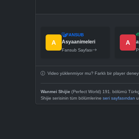
FANSUB
A
Asyaanimeleri
A
a
Fansub Sayfası
P
Video yüklenmiyor mu? Farklı bir player dene
Wanmei Shijie
(Perfect World) 191. bölümü Türkçe
Shijie serisinin tüm bölümlerine
seri sayfasından
ul