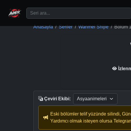
Ana içeriğe geç
Anasayfa
Seriler
Wanmei Shijie
Bölüm 
İzlen
Çeviri Ekibi:
Eski bölümler telif yüzünde silindi, Gü
Yardımcı olmak isteyen olursa Telegra