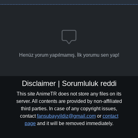
Henüz yorum yapılmamış. İlk yorumu sen yap!
Disclaimer | Sorumluluk reddi
This site AnimeTR does not store any files on its
server. All contents are provided by non-affiliated
third parties. In case of any copyright issues,
contact
fansubayyildiz@gmail.com
or
contact
page
and it will be removed immediately.