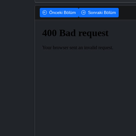
Önceki
Bölüm
Sonraki
Bölüm