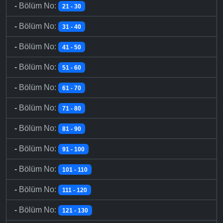
-
Bölüm No:
21 - 30
-
Bölüm No:
31 - 40
-
Bölüm No:
41 - 50
-
Bölüm No:
51 - 60
-
Bölüm No:
61 - 70
-
Bölüm No:
71 - 80
-
Bölüm No:
81 - 90
-
Bölüm No:
91 - 100
-
Bölüm No:
101 - 110
-
Bölüm No:
111 - 120
-
Bölüm No:
121 - 130