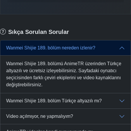
-
Bölüm No:
198
-
Bölüm No:
199
-
Bölüm No:
200
Sıkça Sorulan Sorular
-
Bölüm No:
201
Wanmei Shijie 189. bölüm nereden izlenir?
-
Bölüm No:
202
Wanmei Shijie 189. bölümü AnimeTR üzerinden Türkçe
-
Bölüm No:
203
altyazılı ve ücretsiz izleyebilirsiniz. Sayfadaki oynatıcı
seçicisinden farklı çeviri ekiplerini ve video kaynaklarını
-
Bölüm No:
204
değiştirebilirsiniz.
-
Bölüm No:
205
Wanmei Shijie 189. bölüm Türkçe altyazılı mı?
-
Bölüm No:
206
-
Bölüm No:
207
Video açılmıyor, ne yapmalıyım?
-
Bölüm No:
208