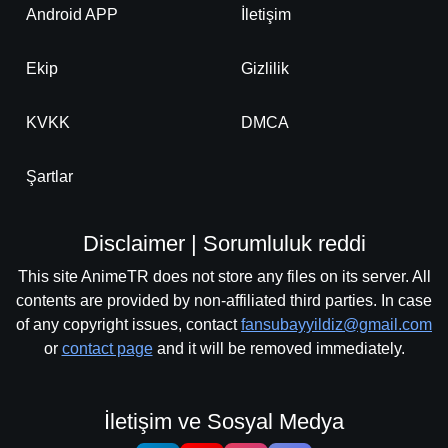
Android APP
İletişim
-
Bölüm No:
231
Ekip
Gizlilik
-
Bölüm No:
232
-
Bölüm No:
233
KVKK
DMCA
-
Bölüm No:
234
Şartlar
-
Bölüm No:
235
-
Bölüm No:
236
Disclaimer | Sorumluluk reddi
-
Bölüm No:
This site AnimeTR does not store any files on its server. All
237
contents are provided by non-affiliated third parties. In case
-
Bölüm No:
238
of any copyright issues, contact
fansubayyildiz@gmail.com
or
contact page
and it will be removed immediately.
-
Bölüm No:
239
-
Bölüm No:
240
İletişim ve Sosyal Medya
-
Bölüm No:
241