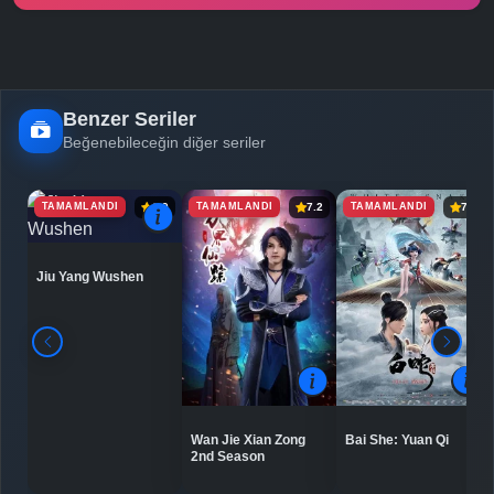
-
Bölüm No:
187
-
Bölüm No:
188
-
Bölüm No:
189
Benzer Seriler
Beğenebileceğin diğer seriler
-
Bölüm No:
190
-
Bölüm No:
191
TAMAMLANDI
TAMAMLANDI
TAMAMLANDI
6.9
7.2
7.5
-
Bölüm No:
192
Jiu Yang Wushen
-
Bölüm No:
193
-
Bölüm No:
194
-
Bölüm No:
195
-
Bölüm No:
196
Bai She: Yuan Qi
Wan Jie Xian Zong
2nd Season
-
Bölüm No:
197