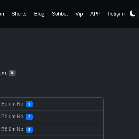
im
Shorts
Blog
Sohbet
Vip
APP
İletişim
eni:
0
-
Bölüm No:
1
-
Bölüm No:
2
-
Bölüm No:
3