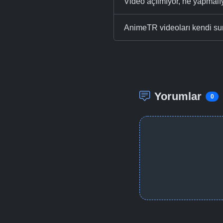
Video açılmıyor, ne yapmal
AnimeTR videoları kendi su
Yorumlar
0