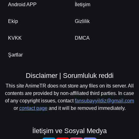
Android APP
İletişim
-
Bölüm No:
69
Ekip
Gizlilik
-
Bölüm No:
70
-
Bölüm No:
71
KVKK
DMCA
-
Bölüm No:
72
Şartlar
-
Bölüm No:
73
Disclaimer | Sorumluluk reddi
This site AnimeTR does not store any files on its server. All
contents are provided by non-affiliated third parties. In case
of any copyright issues, contact
fansubayyildiz@gmail.com
or
contact page
and it will be removed immediately.
İletişim ve Sosyal Medya