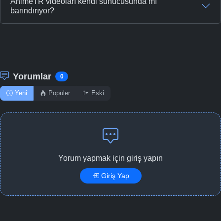
AnimeTR videoları kendi sunucusunda mı
barındırıyor?
-
Bölüm No:
47
-
Bölüm No:
48
-
Bölüm No:
49
-
Bölüm No:
50
Yorumlar
0
-
Bölüm No:
Yeni
Popüler
Eski
51
-
Bölüm No:
52
-
Bölüm No:
53
-
Bölüm No:
54
Yorum yapmak için giriş yapın
-
Bölüm No:
55
Giriş Yap
-
Bölüm No:
56
-
Bölüm No:
57