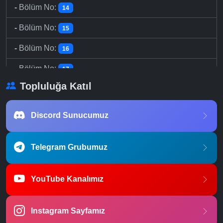
-
Bölüm No:
14
-
Bölüm No:
15
-
Bölüm No:
16
-
Bölüm No:
17
Topluluğa Katıl
-
Bölüm No:
18
-
Bölüm No:
19
Discord Sunucumuz
-
Bölüm No:
20
Telegram Grubumuz
-
Bölüm No:
21
-
Bölüm No:
22
YouTube Kanalımız
-
Bölüm No:
23
Instagram Sayfamız
-
Bölüm No:
24