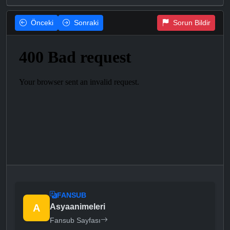
Önceki
Sonraki
Sorun Bildir
FANSUB
A
Asyaanimeleri
Fansub Sayfası