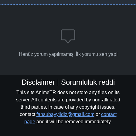
Henüz yorum yapılmamış. İlk yorumu sen yap!
Disclaimer | Sorumluluk reddi
This site AnimeTR does not store any files on its
server. All contents are provided by non-affiliated
third parties. In case of any copyright issues,
contact
fansubayyildiz@gmail.com
or
contact
page
and it will be removed immediately.