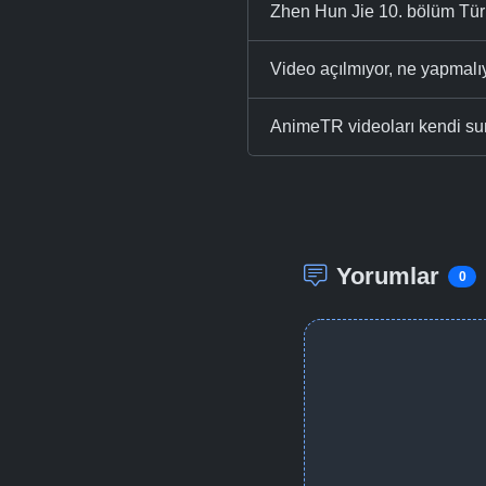
Zhen Hun Jie 10. bölüm Türk
Video açılmıyor, ne yapmal
AnimeTR videoları kendi su
Yorumlar
0