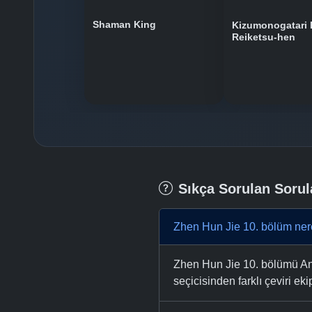
Shaman King
Kizumonogatari I
Reiketsu-hen
Sıkça Sorulan Sorul
Zhen Hun Jie 10. bölüm ner
Zhen Hun Jie 10. bölümü Anim
seçicisinden farklı çeviri eki