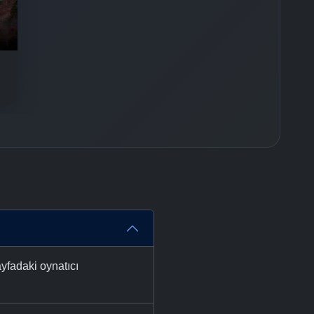
yfadaki oynatıcı