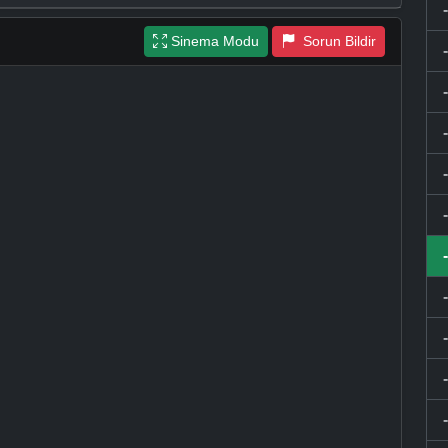
Sinema Modu
Sorun Bildir