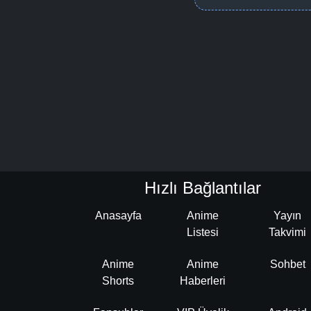
Hızlı Bağlantılar
Anasayfa
Anime
Yayın
Listesi
Takvimi
Anime
Anime
Sohbet
Shorts
Haberleri