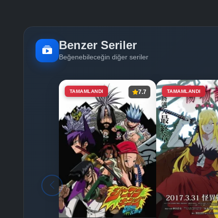
Benzer Seriler
Beğenebileceğin diğer seriler
TAMAMLANDI
7.7
TAMAMLANDI