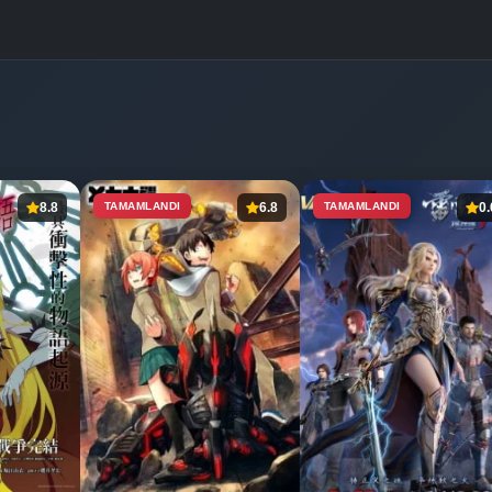
8.8
TAMAMLANDI
6.8
TAMAMLANDI
0.