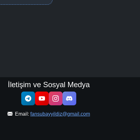
İletişim ve Sosyal Medya
Email:
fansubayyildiz@gmail.com