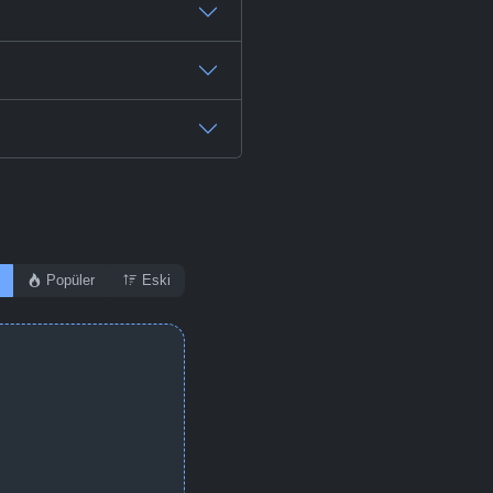
Popüler
Eski