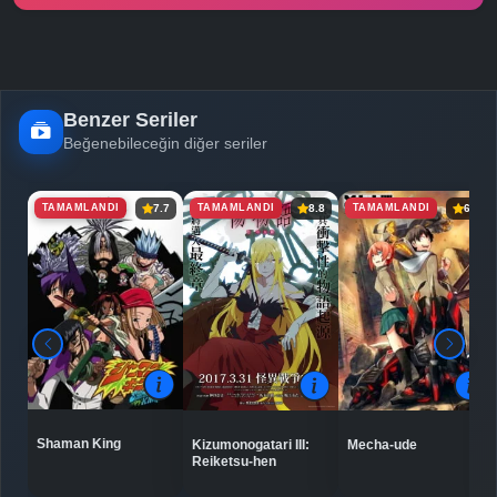
Benzer Seriler
Beğenebileceğin diğer seriler
TAMAMLANDI
TAMAMLANDI
TAMAMLANDI
7.7
8.8
6.8
Shaman King
Kizumonogatari III:
Mecha-ude
Reiketsu-hen