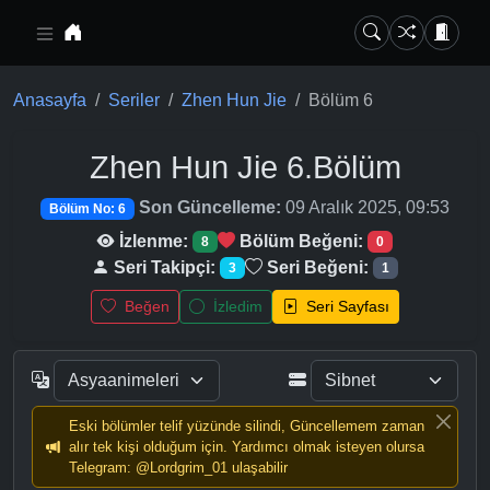
Ana içeriğe geç
Anasayfa
Seriler
Zhen Hun Jie
Bölüm 6
Zhen Hun Jie
6.Bölüm
Son Güncelleme:
09 Aralık 2025, 09:53
Bölüm No: 6
İzlenme:
Bölüm Beğeni:
8
0
Seri Takipçi:
Seri Beğeni:
3
1
Beğen
İzledim
Seri Sayfası
Eski bölümler telif yüzünde silindi, Güncellemem zaman
alır tek kişi olduğum için. Yardımcı olmak isteyen olursa
Telegram: @Lordgrim_01 ulaşabilir