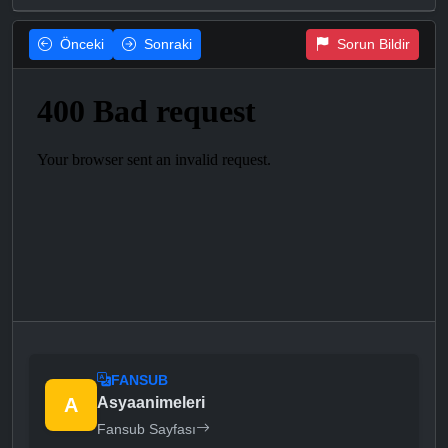
Önceki
Sonraki
Sorun Bildir
FANSUB
A
Asyaanimeleri
Fansub Sayfası