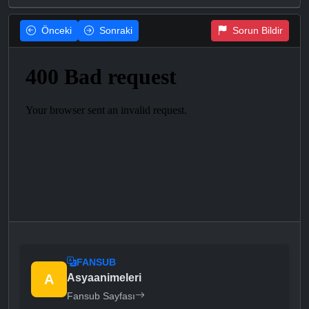
Önceki
Sonraki
Sorun Bildir
FANSUB
A
Asyaanimeleri
Fansub Sayfası