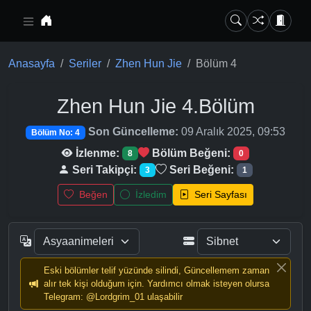
Ana içeriğe geç
Anasayfa
Seriler
Zhen Hun Jie
Bölüm 4
Zhen Hun Jie
4.Bölüm
Son Güncelleme:
09 Aralık 2025, 09:53
Bölüm No: 4
İzlenme:
Bölüm Beğeni:
8
0
Seri Takipçi:
Seri Beğeni:
3
1
Beğen
İzledim
Seri Sayfası
Eski bölümler telif yüzünde silindi, Güncellemem zaman
alır tek kişi olduğum için. Yardımcı olmak isteyen olursa
Telegram: @Lordgrim_01 ulaşabilir