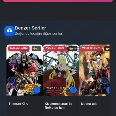
Benzer Seriler
Beğenebileceğin diğer seriler
TAMAMLANDI
TAMAMLANDI
TAMAMLANDI
7.7
8.8
6.8
Shaman King
Kizumonogatari III:
Mecha-ude
Reiketsu-hen