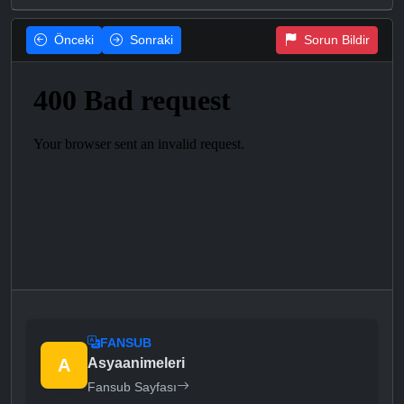
Önceki
Sonraki
Sorun Bildir
FANSUB
A
Asyaanimeleri
Fansub Sayfası