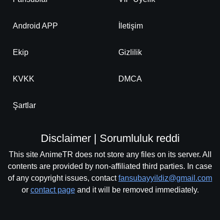
Android APP
İletişim
Ekip
Gizlilik
KVKK
DMCA
Şartlar
Disclaimer | Sorumluluk reddi
This site AnimeTR does not store any files on its server. All
contents are provided by non-affiliated third parties. In case
of any copyright issues, contact
fansubayyildiz@gmail.com
or
contact page
and it will be removed immediately.