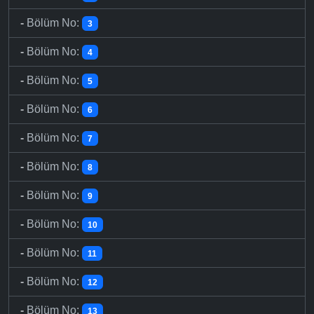
-
Bölüm No:
3
-
Bölüm No:
4
-
Bölüm No:
5
-
Bölüm No:
6
-
Bölüm No:
7
-
Bölüm No:
8
-
Bölüm No:
9
-
Bölüm No:
10
-
Bölüm No:
11
-
Bölüm No:
12
-
Bölüm No:
13