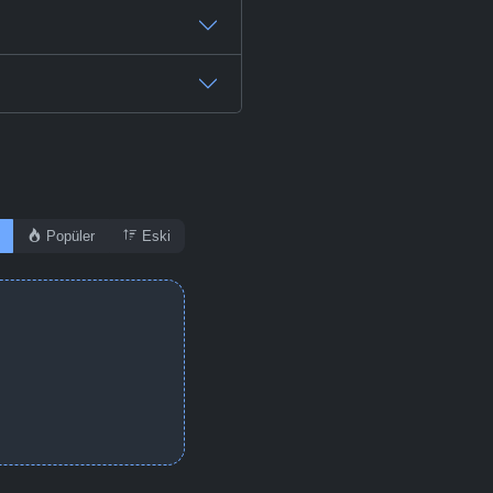
-
Bölüm No:
48
-
Bölüm No:
49
-
Bölüm No:
50
-
Bölüm No:
51
-
Bölüm No:
52
Popüler
Eski
-
Bölüm No:
53
-
Bölüm No:
54
-
Bölüm No:
55
-
Bölüm No:
56
-
Bölüm No:
57
-
Bölüm No:
58