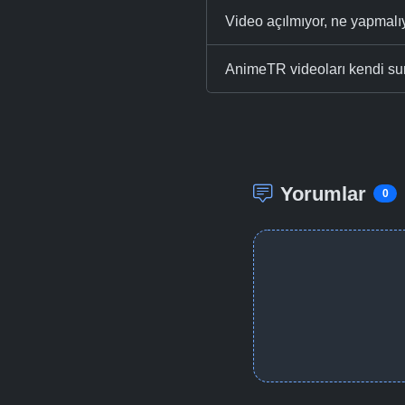
Video açılmıyor, ne yapmal
AnimeTR videoları kendi su
Yorumlar
0