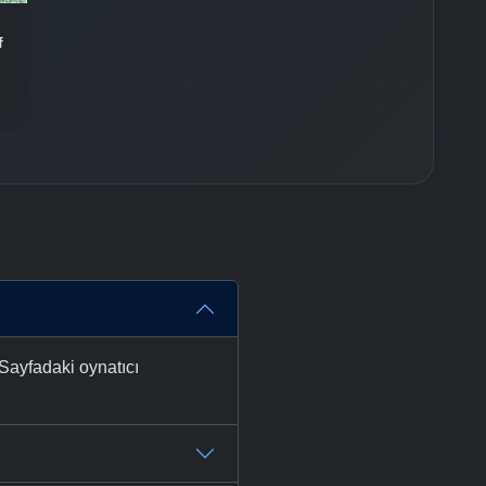
-
Bölüm No:
37
f
-
Bölüm No:
38
-
Bölüm No:
39
-
Bölüm No:
40
-
Bölüm No:
41
-
Bölüm No:
42
-
Bölüm No:
43
-
Bölüm No:
44
 Sayfadaki oynatıcı
-
Bölüm No:
45
-
Bölüm No:
46
-
Bölüm No:
47