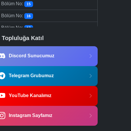
-
Bölüm No:
15
-
Bölüm No:
16
-
Bölüm No:
17
Topluluğa Katıl
-
Bölüm No:
18
-
Bölüm No:
19
Discord Sunucumuz
-
Bölüm No:
20
-
Bölüm No:
Telegram Grubumuz
21
-
Bölüm No:
22
YouTube Kanalımız
-
Bölüm No:
23
-
Bölüm No:
24
Instagram Sayfamız
-
Bölüm No:
25