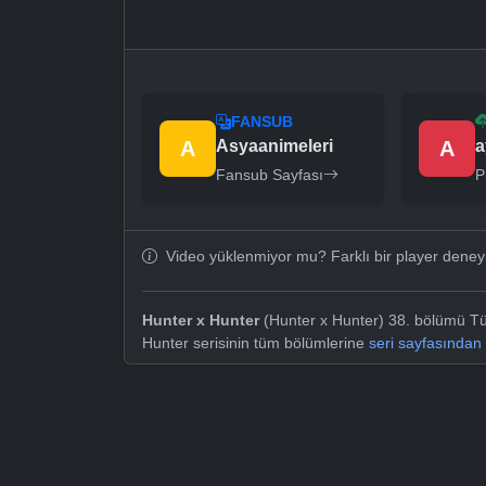
FANSUB
A
Asyaanimeleri
A
a
Fansub Sayfası
P
Video yüklenmiyor mu? Farklı bir player dene
Hunter x Hunter
(Hunter x Hunter) 38. bölümü Tür
Hunter serisinin tüm bölümlerine
seri sayfasından