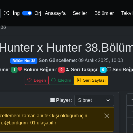
İng
Orj
Anasayfa
Seriler
Bölümler
Takv
 38
Hunter x Hunter
38.Bölü
Son Güncelleme:
09 Aralık 2025, 10:03
Bölüm No: 38
enme:
Bölüm Beğeni:
Seri Takipçi:
Seri Beğ
1
0
0
Beğen
İzledim
Seri Sayfası
Player:
ncellemem zaman alır tek kişi olduğum için.
m: @Lordgrim_01 ulaşabilir