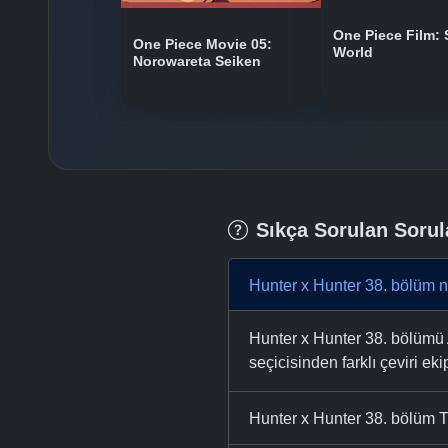
One Piece Film: 
One Piece Movie 05:
World
Norowareta Seiken
Sıkça Sorulan Sorul
Hunter x Hunter 38. bölüm n
Hunter x Hunter 38. bölümü A
seçicisinden farklı çeviri eki
Hunter x Hunter 38. bölüm T