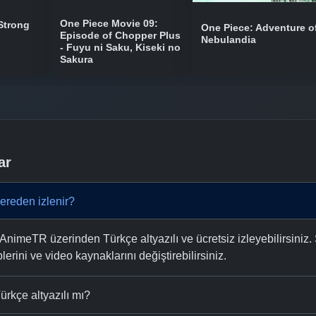
One Piece Movie 09:
Strong
One Piece: Adventure o
Episode of Chopper Plus
Nebulandia
- Fuyu ni Saku, Kiseki no
Sakura
ar
ereden izlenir?
nimeTR üzerinden Türkçe altyazılı ve ücretsiz izleyebilirsiniz.
plerini ve video kaynaklarını değiştirebilirsiniz.
ürkçe altyazılı mı?