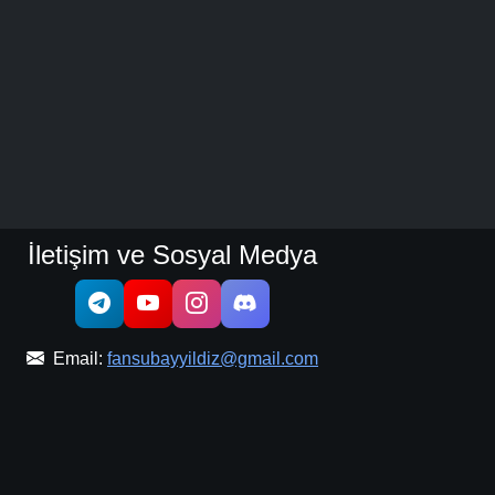
-
Bölüm No:
59
-
Bölüm No:
60
-
Bölüm No:
61
-
Bölüm No:
62
İletişim ve Sosyal Medya
Email:
fansubayyildiz@gmail.com