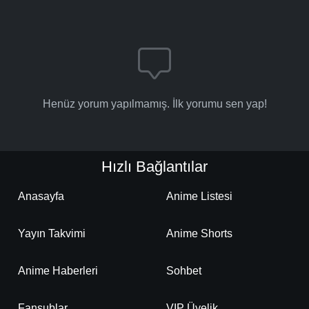
-
Bölüm No:
57
-
Bölüm No:
58
-
Bölüm No:
59
-
Bölüm No:
60
Henüz yorum yapılmamış. İlk yorumu sen yap!
-
Bölüm No:
61
-
Bölüm No:
62
Hızlı Bağlantılar
Anasayfa
Anime Listesi
Yayın Takvimi
Anime Shorts
Anime Haberleri
Sohbet
Fansublar
VIP Üyelik