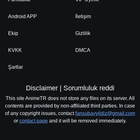
Android APP
İletişim
Ekip
Gizlilik
KVKK
DMCA
Şartlar
Disclaimer | Sorumluluk reddi
This site AnimeTR does not store any files on its server. All
contents are provided by non-affiliated third parties. In case
of any copyright issues, contact
fansubayyildiz@gmail.com
or
contact page
and it will be removed immediately.