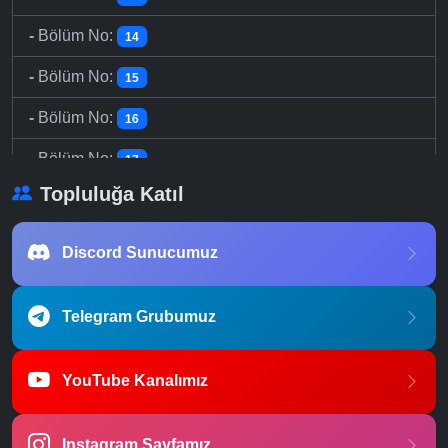
-
Bölüm No:
14
-
Bölüm No:
15
-
Bölüm No:
16
-
Bölüm No:
17
Topluluğa Katıl
-
Bölüm No:
18
-
Bölüm No:
19
Discord Sunucumuz
-
Bölüm No:
20
Telegram Grubumuz
-
Bölüm No:
21
-
Bölüm No:
22
YouTube Kanalımız
-
Bölüm No:
23
Instagram Sayfamız
-
Bölüm No:
24