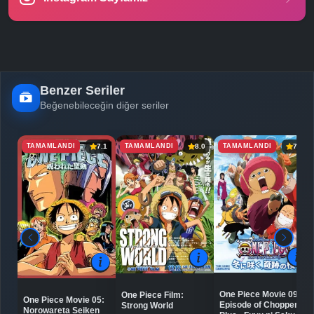
-
Bölüm No:
25
-
Bölüm No:
26
-
Bölüm No:
27
Benzer Seriler
Beğenebileceğin diğer seriler
-
Bölüm No:
28
-
Bölüm No:
29
TAMAMLANDI
TAMAMLANDI
TAMAMLANDI
7.1
8.0
7.4
-
Bölüm No:
30
-
Bölüm No:
31
-
Bölüm No:
32
-
Bölüm No:
33
-
Bölüm No:
34
One Piece Movie 09:
One Piece Film:
One Piece Movie 05:
Episode of Chopper
Strong World
Norowareta Seiken