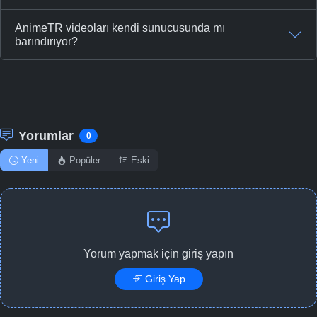
-
Bölüm No:
46
AnimeTR videoları kendi sunucusunda mı
-
Bölüm No:
47
barındırıyor?
-
Bölüm No:
48
-
Bölüm No:
49
-
Bölüm No:
50
Yorumlar
0
-
Bölüm No:
51
Yeni
Popüler
Eski
-
Bölüm No:
52
-
Bölüm No:
53
-
Bölüm No:
54
Yorum yapmak için giriş yapın
-
Bölüm No:
55
Giriş Yap
-
Bölüm No:
56