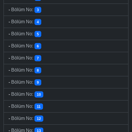
-
Bölüm No:
3
-
Bölüm No:
4
-
Bölüm No:
5
-
Bölüm No:
6
-
Bölüm No:
7
-
Bölüm No:
8
-
Bölüm No:
9
-
Bölüm No:
10
-
Bölüm No:
11
-
Bölüm No:
12
-
Bölüm No:
13