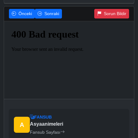
Önceki
Sonraki
Sorun Bildir
FANSUB
A
Asyaanimeleri
Fansub Sayfası