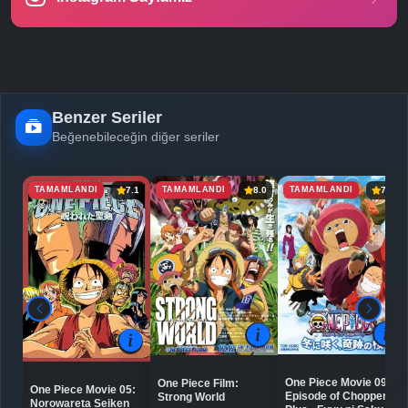
-
Bölüm No:
25
-
Bölüm No:
26
-
Bölüm No:
27
Benzer Seriler
Beğenebileceğin diğer seriler
-
Bölüm No:
28
-
Bölüm No:
29
TAMAMLANDI
TAMAMLANDI
TAMAMLANDI
7.1
8.0
7.4
-
Bölüm No:
30
-
Bölüm No:
31
-
Bölüm No:
32
-
Bölüm No:
33
-
Bölüm No:
34
One Piece Movie 09:
One Piece Film:
One Piece Movie 05:
Episode of Chopper
Strong World
Norowareta Seiken