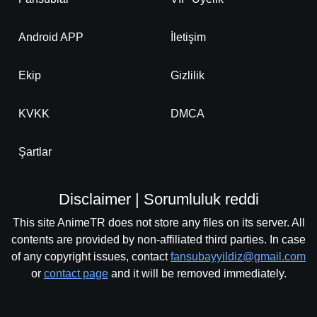
Android APP
İletişim
Ekip
Gizlilik
KVKK
DMCA
Şartlar
Disclaimer | Sorumluluk reddi
This site AnimeTR does not store any files on its server. All
contents are provided by non-affiliated third parties. In case
of any copyright issues, contact
fansubayyildiz@gmail.com
or
contact page
and it will be removed immediately.