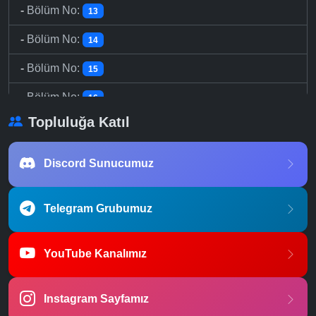
-
Bölüm No:
13
-
Bölüm No:
14
-
Bölüm No:
15
-
Bölüm No:
16
Topluluğa Katıl
-
Bölüm No:
17
-
Bölüm No:
18
Discord Sunucumuz
-
Bölüm No:
19
Telegram Grubumuz
-
Bölüm No:
20
-
Bölüm No:
21
YouTube Kanalımız
-
Bölüm No:
22
Instagram Sayfamız
-
Bölüm No:
23