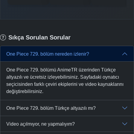
-
Bölüm No:
35
-
Bölüm No:
36
-
Bölüm No:
37
Sıkça Sorulan Sorular
-
Bölüm No:
38
One Piece 729. bölüm nereden izlenir?
-
Bölüm No:
39
-
Bölüm No:
40
One Piece 729. bölümü AnimeTR üzerinden Türkçe
altyazılı ve ücretsiz izleyebilirsiniz. Sayfadaki oynatıcı
-
Bölüm No:
41
seçicisinden farklı çeviri ekiplerini ve video kaynaklarını
değiştirebilirsiniz.
-
Bölüm No:
42
-
Bölüm No:
43
One Piece 729. bölüm Türkçe altyazılı mı?
-
Bölüm No:
44
Video açılmıyor, ne yapmalıyım?
-
Bölüm No:
45