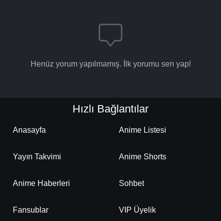
-
Bölüm No:
57
-
Bölüm No:
58
-
Bölüm No:
59
Henüz yorum yapılmamış. İlk yorumu sen yap!
-
Bölüm No:
60
-
Bölüm No:
61
Hızlı Bağlantılar
-
Bölüm No:
62
Anasayfa
Anime Listesi
-
Bölüm No:
63
-
Bölüm No:
64
Yayın Takvimi
Anime Shorts
-
Bölüm No:
65
Anime Haberleri
Sohbet
-
Bölüm No:
66
Fansublar
VIP Üyelik
-
Bölüm No:
67