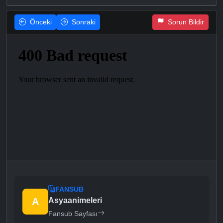
Önceki
Sonraki
Sorun Bildir
FANSUB
A
Asyaanimeleri
Fansub Sayfası