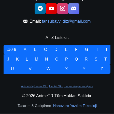
-
Bölüm No:
79
-
Bölüm No:
80
Email:
fansubayyildiz@gmail.com
-
Bölüm No:
81
A - Z Listesi :
-
Bölüm No:
82
.#0-9
A
B
C
D
E
F
G
H
I
-
Bölüm No:
83
J
K
L
M
N
O
P
Q
R
S
T
-
Bölüm No:
84
U
V
W
X
Y
Z
-
Bölüm No:
85
-
Bölüm No:
86
Anime izle
Hentai Oku
Hentai Oku
manga oku
terea sigara
-
Bölüm No:
87
© 2026 AnimeTR Tüm Hakları Saklıdır.
-
Bölüm No:
88
Tasarım & Geliştirme:
Nanovore Yazılım Teknoloji
-
Bölüm No:
89