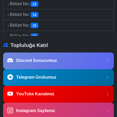
-
Bölüm No:
13
-
Bölüm No:
14
-
Bölüm No:
15
-
Bölüm No:
16
Topluluğa Katıl
-
Bölüm No:
17
-
Bölüm No:
18
Discord Sunucumuz
-
Bölüm No:
19
Telegram Grubumuz
-
Bölüm No:
20
-
Bölüm No:
21
YouTube Kanalımız
-
Bölüm No:
22
Instagram Sayfamız
-
Bölüm No:
23