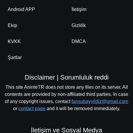
-
Bölüm No:
Android APP
İletişim
68
-
Bölüm No:
69
Ekip
Gizlilik
-
Bölüm No:
70
KVKK
DMCA
-
Bölüm No:
71
-
Bölüm No:
Şartlar
72
-
Bölüm No:
73
Disclaimer | Sorumluluk reddi
-
Bölüm No:
74
This site AnimeTR does not store any files on its server. All
-
Bölüm No:
contents are provided by non-affiliated third parties. In case
75
of any copyright issues, contact
fansubayyildiz@gmail.com
-
Bölüm No:
76
or
contact page
and it will be removed immediately.
-
Bölüm No:
77
İletişim ve Sosyal Medya
-
Bölüm No:
78