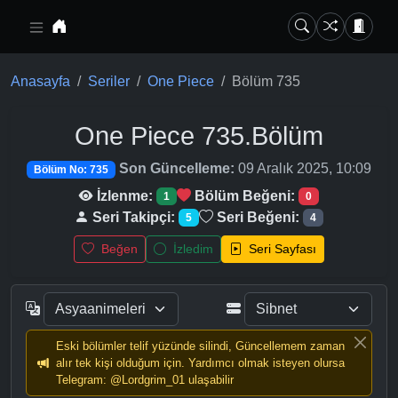
Ana içeriğe geç
Anasayfa
Seriler
One Piece
Bölüm 735
One Piece
735.Bölüm
Son Güncelleme:
09 Aralık 2025, 10:09
Bölüm No: 735
İzlenme:
Bölüm Beğeni:
1
0
Seri Takipçi:
Seri Beğeni:
5
4
Beğen
İzledim
Seri Sayfası
Eski bölümler telif yüzünde silindi, Güncellemem zaman
alır tek kişi olduğum için. Yardımcı olmak isteyen olursa
Telegram: @Lordgrim_01 ulaşabilir