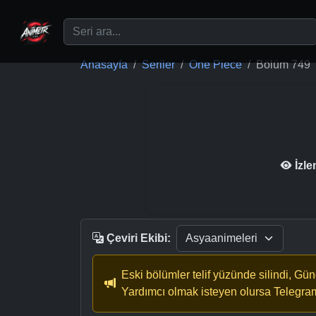
Ana içeriğe geç
Anasayfa
Seriler
One Piece
Bölüm 749
İzl
Çeviri Ekibi:
Eski bölümler telif yüzünde silindi, Gü
Yardımcı olmak isteyen olursa Telegra