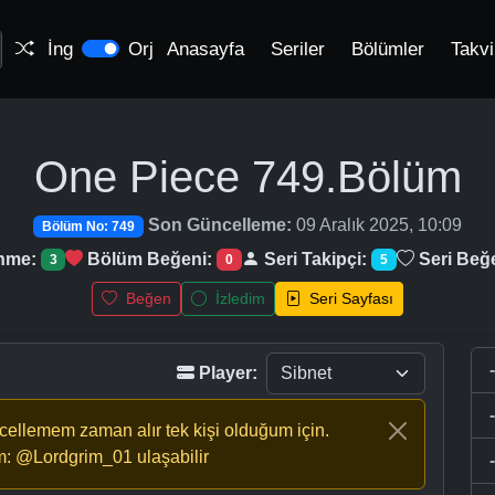
İng
Orj
Anasayfa
Seriler
Bölümler
Takv
One Piece
749.Bölüm
Son Güncelleme:
09 Aralık 2025, 10:09
Bölüm No: 749
enme:
Bölüm Beğeni:
Seri Takipçi:
Seri Beğ
3
0
5
Beğen
İzledim
Seri Sayfası
Player:
ncellemem zaman alır tek kişi olduğum için.
m: @Lordgrim_01 ulaşabilir