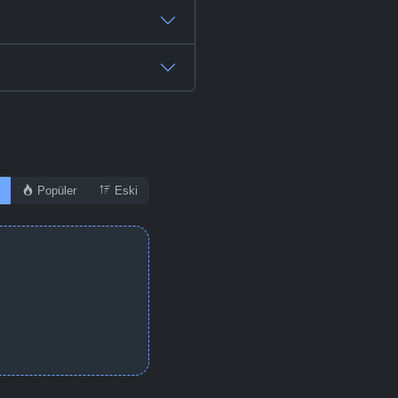
-
Bölüm No:
47
-
Bölüm No:
48
-
Bölüm No:
49
-
Bölüm No:
50
-
Bölüm No:
51
Popüler
Eski
-
Bölüm No:
52
-
Bölüm No:
53
-
Bölüm No:
54
-
Bölüm No:
55
-
Bölüm No:
56
-
Bölüm No:
57