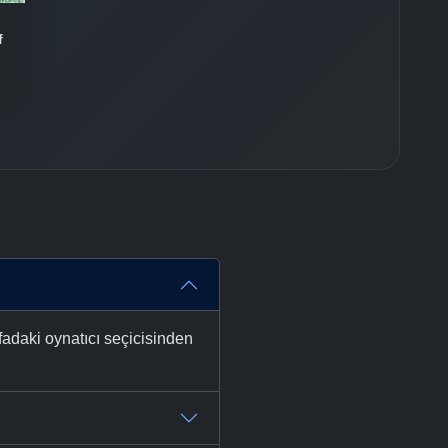
-
Bölüm No:
36
f
-
Bölüm No:
37
-
Bölüm No:
38
-
Bölüm No:
39
-
Bölüm No:
40
-
Bölüm No:
41
-
Bölüm No:
42
-
Bölüm No:
43
fadaki oynatıcı seçicisinden
-
Bölüm No:
44
-
Bölüm No:
45
-
Bölüm No:
46