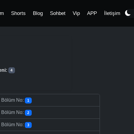
im
Shorts
Blog
Sohbet
Vip
APP
İletişim
eni:
4
-
Bölüm No:
1
-
Bölüm No:
2
-
Bölüm No:
3