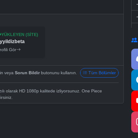
YÜKLEYEN (SITE)
yyildizbeta
rofili Gör
yin veya
Sorun Bildir
butonunu kullanın.
Tüm Bölümler
lı olarak HD 1080p kalitede izliyorsunuz. One Piece
irsiniz.