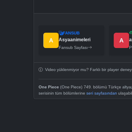
FANSUB
A
Asyaanimeleri
A
a
Fansub Sayfası
P
Video yüklenmiyor mu? Farklı bir player dene
One Piece
(One Piece) 749. bölümü Türkçe altyazı
serisinin tüm bölümlerine
seri sayfasından
ulaşabil