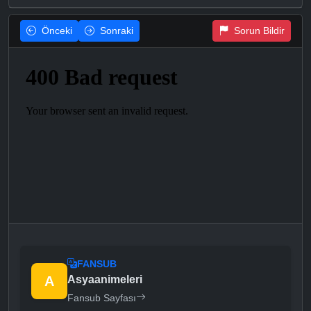
Önceki
Sonraki
Sorun Bildir
FANSUB
A
Asyaanimeleri
Fansub Sayfası