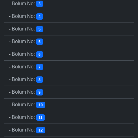
-
Bölüm No:
3
-
Bölüm No:
4
-
Bölüm No:
5
-
Bölüm No:
5
-
Bölüm No:
6
-
Bölüm No:
7
-
Bölüm No:
8
-
Bölüm No:
9
-
Bölüm No:
10
-
Bölüm No:
11
-
Bölüm No:
12