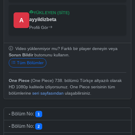
YÜKLEYEN (SITE)
A
ayyildizbeta
Profili Gör
Video yüklenmiyor mu? Farklı bir player deneyin veya
Sorun Bildir
butonunu kullanın.
Tüm Bölümler
One Piece
(One Piece) 738. bölümü Türkçe altyazılı olarak
HD 1080p kalitede izliyorsunuz. One Piece serisinin tüm
bölümlerine
seri sayfasından
ulaşabilirsiniz.
-
Bölüm No:
1
-
Bölüm No:
2