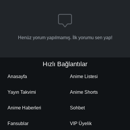
-
Bölüm No:
57
-
Bölüm No:
58
-
Bölüm No:
59
Henüz yorum yapılmamış. İlk yorumu sen yap!
-
Bölüm No:
60
-
Bölüm No:
61
Hızlı Bağlantılar
-
Bölüm No:
62
Anasayfa
Anime Listesi
-
Bölüm No:
63
-
Bölüm No:
64
Yayın Takvimi
Anime Shorts
-
Bölüm No:
65
Anime Haberleri
Sohbet
-
Bölüm No:
66
Fansublar
VIP Üyelik
-
Bölüm No:
67