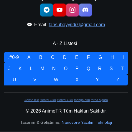
-
Bölüm No:
79
-
Bölüm No:
80
Email:
fansubayyildiz@gmail.com
-
Bölüm No:
81
A - Z Listesi :
-
Bölüm No:
82
.#0-9
A
B
C
D
E
F
G
H
I
-
Bölüm No:
83
J
K
L
M
N
O
P
Q
R
S
T
-
Bölüm No:
84
U
V
W
X
Y
Z
-
Bölüm No:
85
-
Bölüm No:
86
Anime izle
Hentai Oku
Hentai Oku
manga oku
terea sigara
-
Bölüm No:
87
© 2026 AnimeTR Tüm Hakları Saklıdır.
-
Bölüm No:
88
Tasarım & Geliştirme:
Nanovore Yazılım Teknoloji
-
Bölüm No:
89