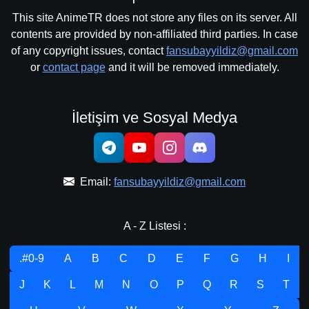
This site AnimeTR does not store any files on its server. All
contents are provided by non-affiliated third parties. In case
of any copyright issues, contact
fansubayyildiz@gmail.com
or
contact page
and it will be removed immediately.
İletişim ve Sosyal Medya
Email:
fansubayyildiz@gmail.com
A - Z Listesi :
.#0-9
A
B
C
D
E
F
G
H
I
J
K
L
M
N
O
P
Q
R
S
T