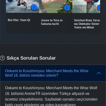
Bai She: Yuan Qi
Josee to Tora to
Seishun Buta Yarou
Sakana-tachi
wa Odekake Sister no
Yume wo Minai
Sıkça Sorulan Sorular
Ookami to Koushinryou: Merchant Meets the Wise
Wolf 16. bölüm nereden izlenir?
Ookami to Koushinryou: Merchant Meets the Wise Wolf
16. bölümü AnimeTR üzerinden Türkçe altyazılı ve
ücretsiz izleyebilirsiniz. Sayfadaki oynatıcı seçicisinden
farklı çeviri ekiplerini ve video kaynaklarını