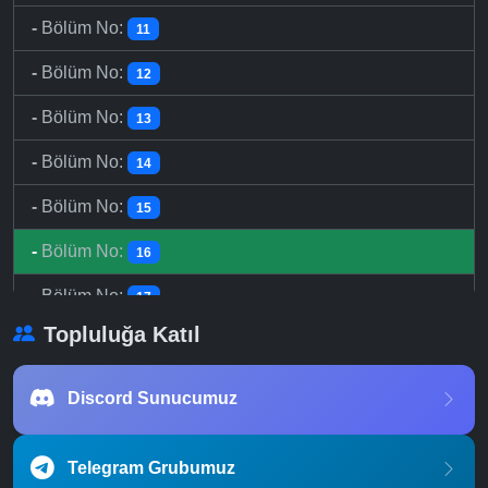
-
Bölüm No:
11
-
Bölüm No:
12
-
Bölüm No:
13
-
Bölüm No:
14
-
Bölüm No:
15
-
Bölüm No:
16
-
Bölüm No:
17
Topluluğa Katıl
-
Bölüm No:
18
-
Bölüm No:
19
Discord Sunucumuz
-
Bölüm No:
20
Telegram Grubumuz
-
Bölüm No:
21