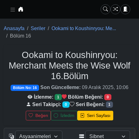
Ana içeriğe geç
Anasayfa
Seriler
Ookami to Koushinryou: Me...
Bölüm 16
Ookami to Koushinryou:
Merchant Meets the Wise Wolf
16.Bölüm
Son Güncelleme:
09 Aralık 2025, 10:06
Bölüm No: 16
İzlenme:
Bölüm Beğeni:
1
0
Seri Takipçi:
Seri Beğeni:
0
1
Beğen
İzledim
Seri Sayfası