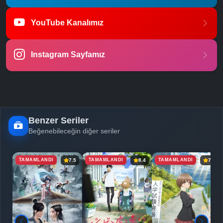
-
Bölüm No:
22
YouTube Kanalımız
-
Bölüm No:
23
Instagram Sayfamız
-
Bölüm No:
24
-
Bölüm No:
25
Benzer Seriler
Beğenebileceğin diğer seriler
TAMAMLANDI
TAMAMLANDI
TAMAMLANDI
7.5
8.4
7.7