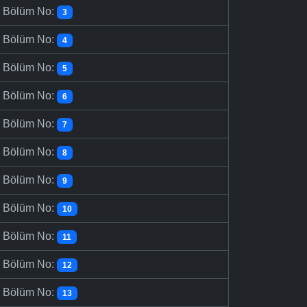
-
Bölüm No:
3
-
Bölüm No:
4
-
Bölüm No:
5
-
Bölüm No:
6
-
Bölüm No:
7
-
Bölüm No:
8
-
Bölüm No:
9
-
Bölüm No:
10
-
Bölüm No:
11
-
Bölüm No:
12
-
Bölüm No:
13