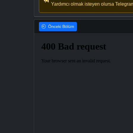
Yardımcı olmak isteyen olursa Telegra
Önceki
Bölüm