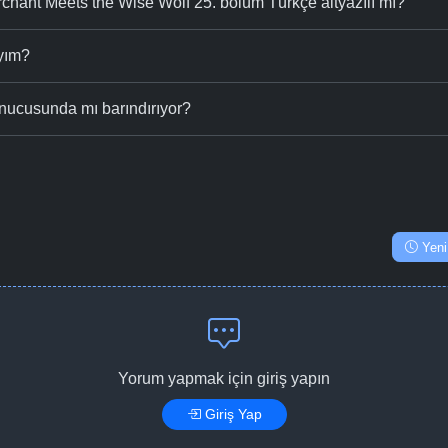
hant Meets the Wise Wolf 25. bölüm Türkçe altyazılı mı?
ıyım?
nucusunda mı barındırıyor?
Yeni
Yorum yapmak için giriş yapın
Giriş Yap