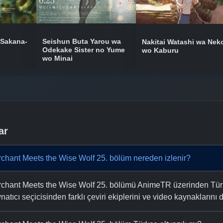
 Sakana-
Seishun Buta Yarou wa
Nakitai Watashi wa Nek
Odekake Sister no Yume
wo Kaburu
wo Minai
ar
chant Meets the Wise Wolf 25. bölüm nereden izlenir?
chant Meets the Wise Wolf 25. bölümü AnimeTR üzerinden Türkçe
natıcı seçicisinden farklı çeviri ekiplerini ve video kaynaklarını de