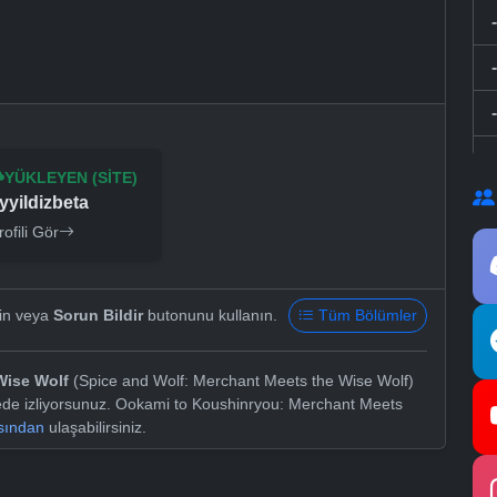
YÜKLEYEN (SITE)
yyildizbeta
rofili Gör
yin veya
Sorun Bildir
butonunu kullanın.
Tüm Bölümler
Wise Wolf
(Spice and Wolf: Merchant Meets the Wise Wolf)
tede izliyorsunuz. Ookami to Koushinryou: Merchant Meets
asından
ulaşabilirsiniz.