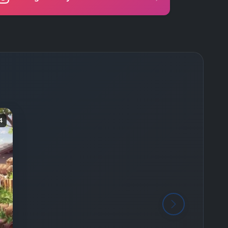
-
Bölüm No:
25
4