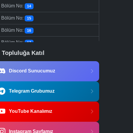
-
Bölüm No:
14
-
Bölüm No:
15
-
Bölüm No:
16
-
Bölüm No:
17
Topluluğa Katıl
-
Bölüm No:
18
-
Bölüm No:
19
Discord Sunucumuz
-
Bölüm No:
20
-
Bölüm No:
Telegram Grubumuz
21
-
Bölüm No:
22
YouTube Kanalımız
-
Bölüm No:
23
-
Bölüm No:
24
Instagram Sayfamız