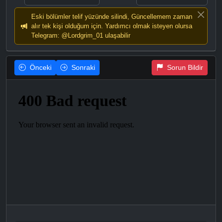
Eski bölümler telif yüzünde silindi, Güncellemem zaman
alır tek kişi olduğum için. Yardımcı olmak isteyen olursa
Telegram: @Lordgrim_01 ulaşabilir
Önceki
Sonraki
Sorun Bildir