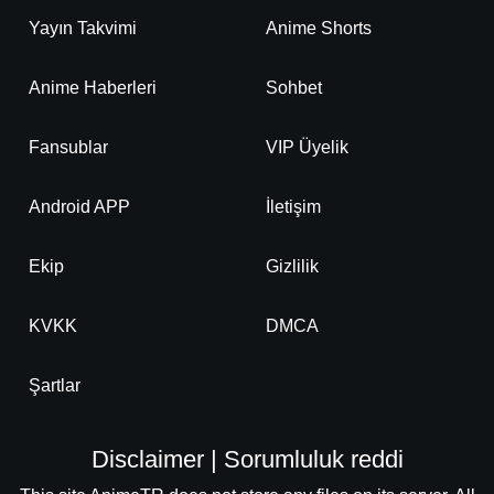
Yayın Takvimi
Anime Shorts
Anime Haberleri
Sohbet
Fansublar
VIP Üyelik
Android APP
İletişim
Ekip
Gizlilik
KVKK
DMCA
Şartlar
Disclaimer | Sorumluluk reddi