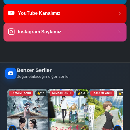
-
Bölüm No:
22
YouTube Kanalımız
-
Bölüm No:
23
Instagram Sayfamız
-
Bölüm No:
24
-
Bölüm No:
25
Benzer Seriler
Beğenebileceğin diğer seriler
TAMAMLANDI
TAMAMLANDI
TAMAMLANDI
7.5
8.4
7.7