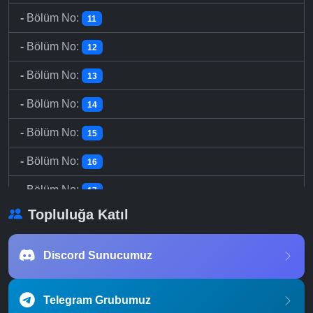
-
Bölüm No:
11
-
Bölüm No:
12
-
Bölüm No:
13
-
Bölüm No:
14
-
Bölüm No:
15
-
Bölüm No:
16
-
Bölüm No:
17
Topluluğa Katıl
-
Bölüm No:
18
-
Bölüm No:
19
Discord Sunucumuz
-
Bölüm No:
20
Telegram Grubumuz
-
Bölüm No:
21