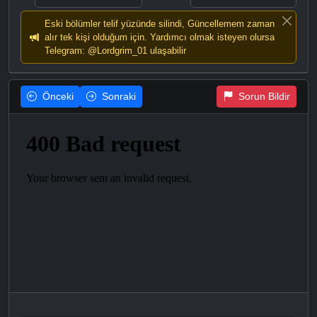
Eski bölümler telif yüzünde silindi, Güncellemem zaman
alır tek kişi olduğum için. Yardımcı olmak isteyen olursa
Telegram: @Lordgrim_01 ulaşabilir
Önceki
Sonraki
Sorun Bildir