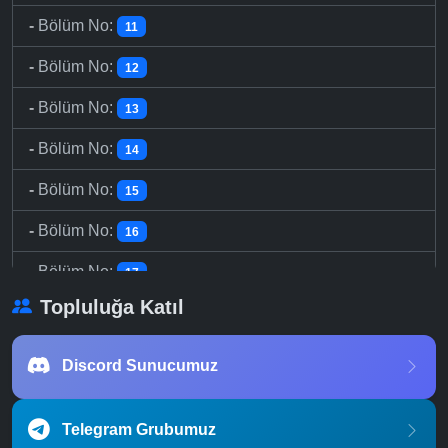
-
Bölüm No:
11
-
Bölüm No:
12
-
Bölüm No:
13
-
Bölüm No:
14
-
Bölüm No:
15
-
Bölüm No:
16
-
Bölüm No:
17
Topluluğa Katıl
-
Bölüm No:
18
-
Bölüm No:
19
Discord Sunucumuz
-
Bölüm No:
20
Telegram Grubumuz
-
Bölüm No:
21