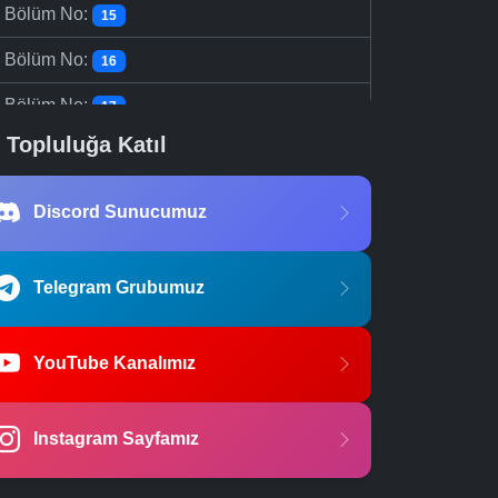
-
Bölüm No:
15
-
Bölüm No:
16
-
Bölüm No:
17
Topluluğa Katıl
-
Bölüm No:
18
-
Bölüm No:
19
Discord Sunucumuz
-
Bölüm No:
20
-
Bölüm No:
Telegram Grubumuz
21
-
Bölüm No:
22
YouTube Kanalımız
-
Bölüm No:
23
-
Bölüm No:
24
Instagram Sayfamız
-
Bölüm No:
25