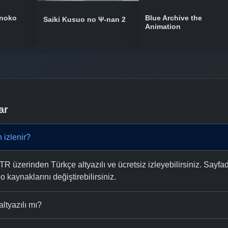
onoko
Blue Archive the
Saiki Kusuo no Ψ-nan 2
Animation
ar
 izlenir?
 üzerinden Türkçe altyazılı ve ücretsiz izleyebilirsiniz. Sayfad
eo kaynaklarını değiştirebilirsiniz.
ltyazılı mı?