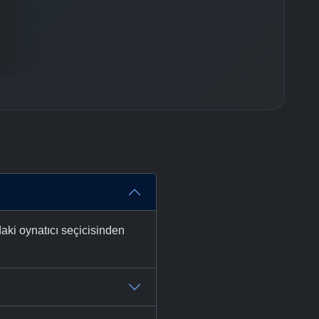
-
Bölüm No:
37
-
Bölüm No:
38
-
Bölüm No:
39
-
Bölüm No:
40
-
Bölüm No:
41
-
Bölüm No:
42
-
Bölüm No:
43
-
Bölüm No:
44
aki oynatıcı seçicisinden
-
Bölüm No:
45
-
Bölüm No:
46
-
Bölüm No:
47