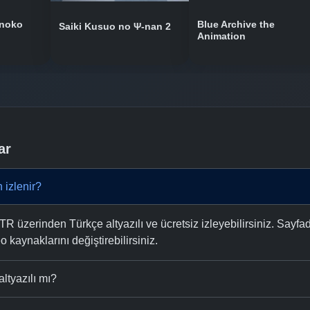
onoko
Blue Archive the
Saiki Kusuo no Ψ-nan 2
Animation
ar
 izlenir?
 üzerinden Türkçe altyazılı ve ücretsiz izleyebilirsiniz. Sayfad
eo kaynaklarını değiştirebilirsiniz.
ltyazılı mı?