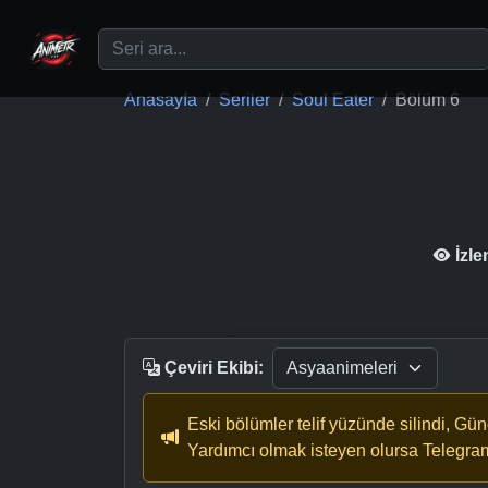
Ana içeriğe geç
Anasayfa
Seriler
Soul Eater
Bölüm 6
İzl
Çeviri Ekibi:
Eski bölümler telif yüzünde silindi, Gü
Yardımcı olmak isteyen olursa Telegra