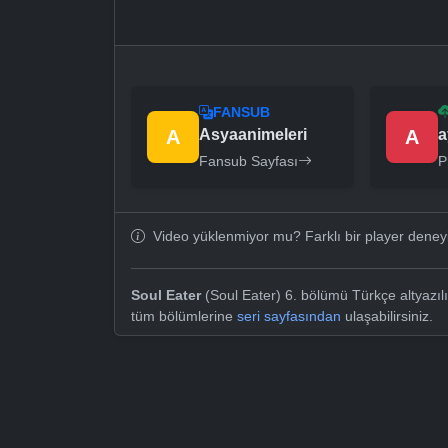
FANSUB
A
Asyaanimeleri
A
a
Fansub Sayfası
P
Video yüklenmiyor mu? Farklı bir player dene
Soul Eater
(Soul Eater) 6. bölümü Türkçe altyazılı
tüm bölümlerine
seri sayfasından
ulaşabilirsiniz.