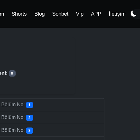
im
Shorts
Blog
Sohbet
Vip
APP
İletişim
eni:
0
-
Bölüm No:
1
-
Bölüm No:
2
-
Bölüm No:
3