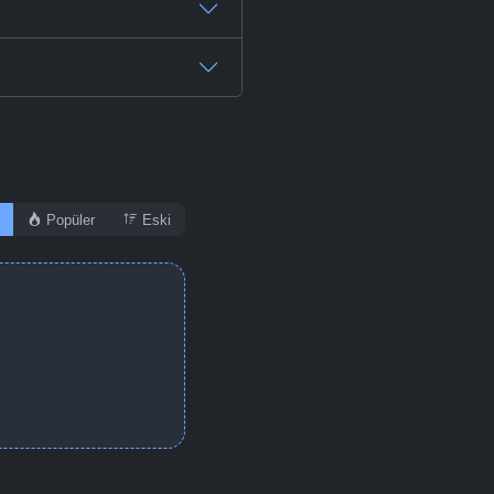
-
Bölüm No:
48
-
Bölüm No:
49
-
Bölüm No:
50
-
Bölüm No:
51
Popüler
Eski