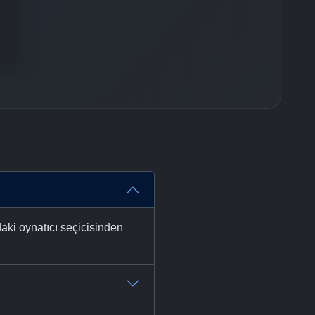
-
Bölüm No:
37
-
Bölüm No:
38
-
Bölüm No:
39
-
Bölüm No:
40
-
Bölüm No:
41
-
Bölüm No:
42
-
Bölüm No:
43
-
Bölüm No:
44
aki oynatıcı seçicisinden
-
Bölüm No:
45
-
Bölüm No:
46
-
Bölüm No:
47