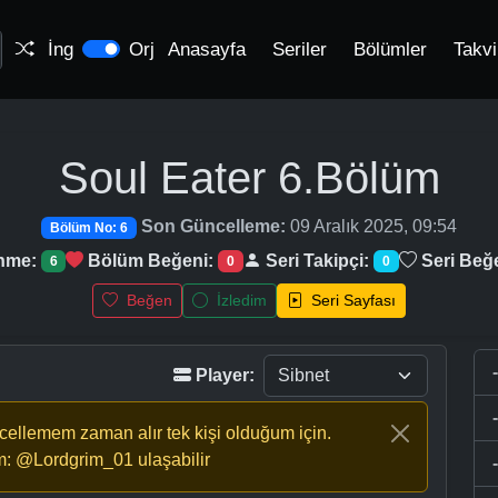
İng
Orj
Anasayfa
Seriler
Bölümler
Takv
Soul Eater
6.Bölüm
Son Güncelleme:
09 Aralık 2025, 09:54
Bölüm No: 6
enme:
Bölüm Beğeni:
Seri Takipçi:
Seri Beğ
6
0
0
Beğen
İzledim
Seri Sayfası
Player:
ncellemem zaman alır tek kişi olduğum için.
m: @Lordgrim_01 ulaşabilir