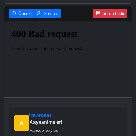
Önceki
Sonraki
Sorun Bildir
FANSUB
A
Asyaanimeleri
Fansub Sayfası