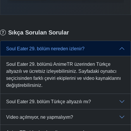
-
Bölüm No:
36
-
Bölüm No:
37
-
Bölüm No:
38
Sıkça Sorulan Sorular
-
Bölüm No:
39
Soul Eater 29. bölüm nereden izlenir?
-
Bölüm No:
40
Soul Eater 29. bölümü AnimeTR üzerinden Türkçe
-
Bölüm No:
41
altyazılı ve ücretsiz izleyebilirsiniz. Sayfadaki oynatıcı
-
Bölüm No:
seçicisinden farklı çeviri ekiplerini ve video kaynaklarını
42
değiştirebilirsiniz.
-
Bölüm No:
43
Soul Eater 29. bölüm Türkçe altyazılı mı?
-
Bölüm No:
44
-
Bölüm No:
45
Video açılmıyor, ne yapmalıyım?
-
Bölüm No:
46