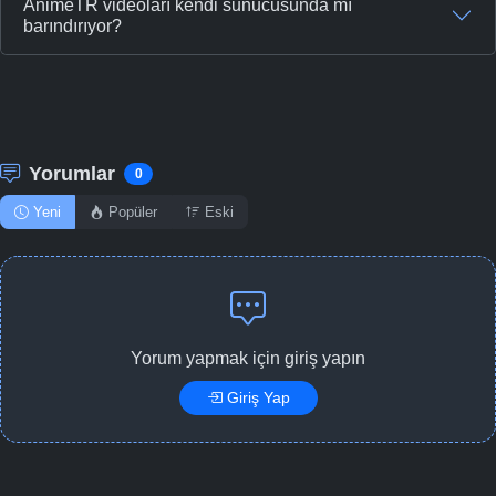
AnimeTR videoları kendi sunucusunda mı
-
Bölüm No:
barındırıyor?
47
-
Bölüm No:
48
-
Bölüm No:
49
-
Bölüm No:
50
Yorumlar
0
-
Bölüm No:
51
Yeni
Popüler
Eski
Yorum yapmak için giriş yapın
Giriş Yap